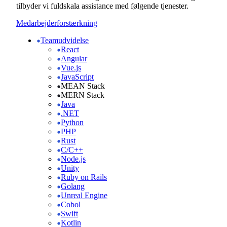
tilbyder vi fuldskala assistance med følgende tjenester.
Medarbejderforstærkning
Teamudvidelse
React
Angular
Vue.js
JavaScript
MEAN Stack
MERN Stack
Java
.NET
Python
PHP
Rust
C/C++
Node.js
Unity
Ruby on Rails
Golang
Unreal Engine
Cobol
Swift
Kotlin