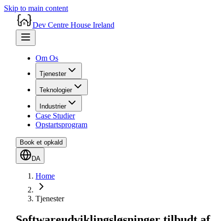
Skip to main content
Dev Centre House Ireland
Om Os
Tjenester
Teknologier
Industrier
Case Studier
Opstartsprogram
Book et opkald
DA
Home
Tjenester
Softwareudviklingsløsninger tilbudt af