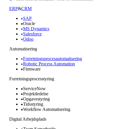
ERP
&
CRM
SAP
Oracle
MS Dynamics
Salesforce
Odoo
Automatisering
Forretningsprocesautomatisering
Robotic Process Automation
Firmware
Forretningsprocesstyring
ServiceNow
Projektledelse
Opgavestyring
Tidsstyring
Workflow Automatisering
Digital Arbejdsplads
Team Samarbejde