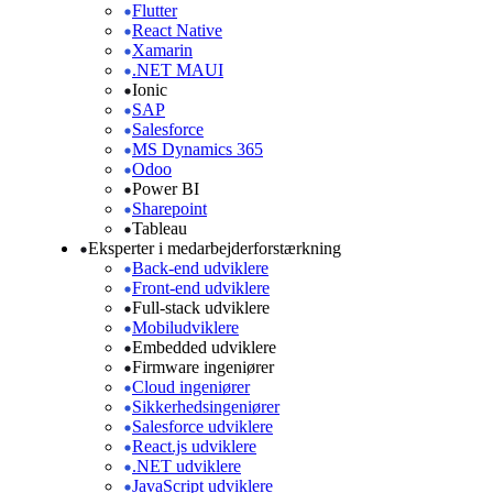
Flutter
React Native
Xamarin
.NET MAUI
Ionic
SAP
Salesforce
MS Dynamics 365
Odoo
Power BI
Sharepoint
Tableau
Eksperter i medarbejderforstærkning
Back-end udviklere
Front-end udviklere
Full-stack udviklere
Mobiludviklere
Embedded udviklere
Firmware ingeniører
Cloud ingeniører
Sikkerhedsingeniører
Salesforce udviklere
React.js udviklere
.NET udviklere
JavaScript udviklere