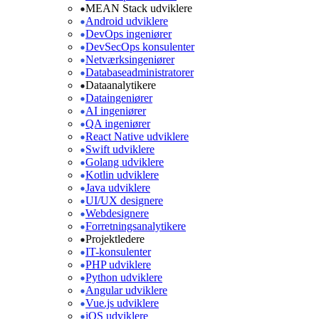
MEAN Stack udviklere
Android udviklere
DevOps ingeniører
DevSecOps konsulenter
Netværksingeniører
Databaseadministratorer
Dataanalytikere
Dataingeniører
AI ingeniører
QA ingeniører
React Native udviklere
Swift udviklere
Golang udviklere
Kotlin udviklere
Java udviklere
UI/UX designere
Webdesignere
Forretningsanalytikere
Projektledere
IT-konsulenter
PHP udviklere
Python udviklere
Angular udviklere
Vue.js udviklere
iOS udviklere