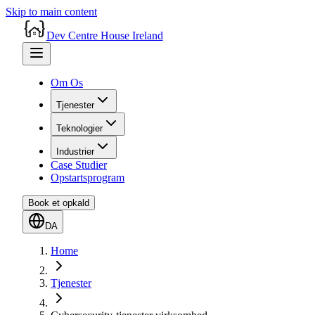
Skip to main content
Dev Centre House Ireland
Om Os
Tjenester
Teknologier
Industrier
Case Studier
Opstartsprogram
Book et opkald
DA
Home
Tjenester