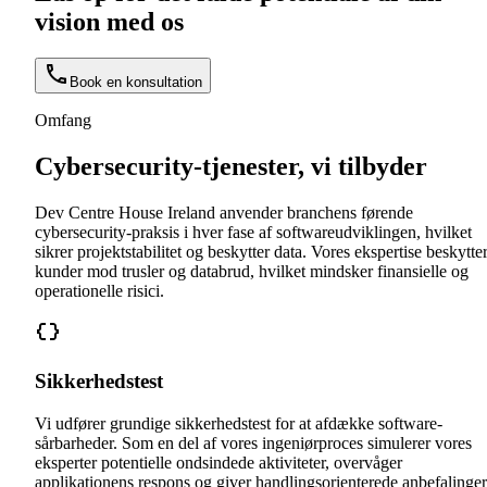
vision med os
Book en konsultation
Omfang
Cybersecurity-tjenester, vi tilbyder
Dev Centre House Ireland anvender branchens førende
cybersecurity-praksis i hver fase af softwareudviklingen, hvilket
sikrer projektstabilitet og beskytter data. Vores ekspertise beskytte
kunder mod trusler og databrud, hvilket mindsker finansielle og
operationelle risici.
Sikkerhedstest
Vi udfører grundige sikkerhedstest for at afdække software-
sårbarheder. Som en del af vores ingeniørproces simulerer vores
eksperter potentielle ondsindede aktiviteter, overvåger
applikationens respons og giver handlingsorienterede anbefalinger 