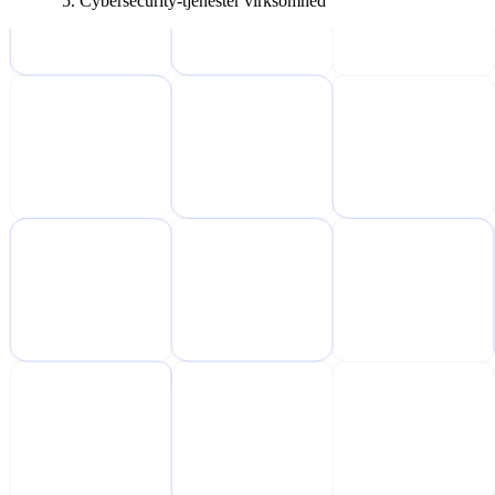
Cybersecurity-tjenester virksomhed