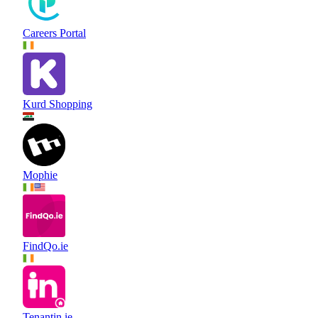
Careers Portal
Kurd Shopping
Mophie
FindQo.ie
Tenantin.ie