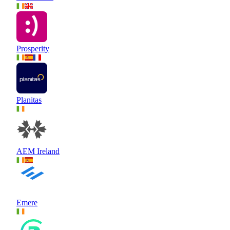
Prosperity
Planitas
AEM Ireland
Emere