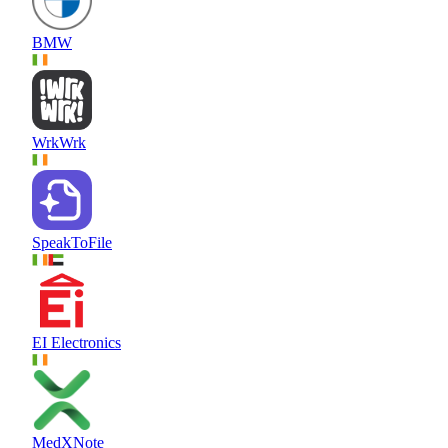
BMW
WrkWrk
SpeakToFile
EI Electronics
MedXNote