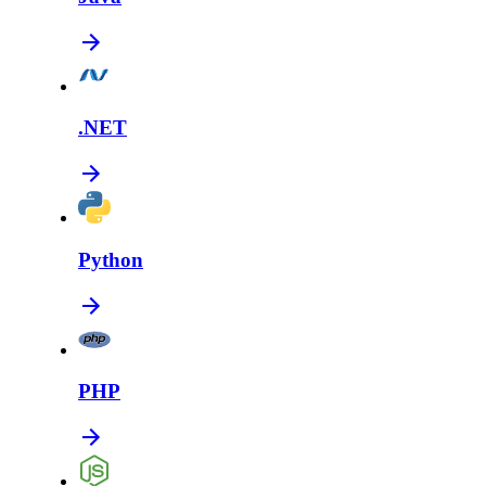
.NET
Python
PHP