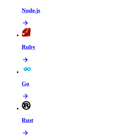
Node.js
Ruby
Go
Rust