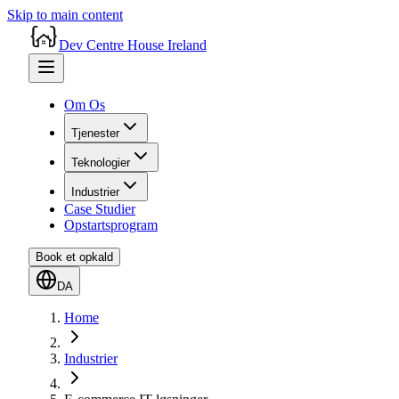
Skip to main content
Dev Centre House Ireland
Om Os
Tjenester
Teknologier
Industrier
Case Studier
Opstartsprogram
Book et opkald
DA
Home
Industrier