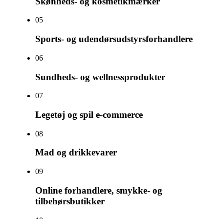
Skønheds- og kosmetikmærker
0
5
Sports- og udendørsudstyrsforhandlere
0
6
Sundheds- og wellnessprodukter
0
7
Legetøj og spil e-commerce
0
8
Mad og drikkevarer
0
9
Online forhandlere, smykke- og
tilbehørsbutikker