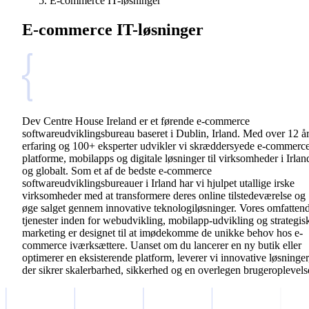
E-commerce IT-løsninger
E-commerce IT-løsninger
Dev Centre House Ireland er et førende e-commerce
softwareudviklingsbureau baseret i Dublin, Irland. Med over 12 å
erfaring og 100+ eksperter udvikler vi skræddersyede e-commerc
platforme, mobilapps og digitale løsninger til virksomheder i Irlan
og globalt. Som et af de bedste e-commerce
softwareudviklingsbureauer i Irland har vi hjulpet utallige irske
virksomheder med at transformere deres online tilstedeværelse og
øge salget gennem innovative teknologiløsninger. Vores omfatten
tjenester inden for webudvikling, mobilapp-udvikling og strategis
marketing er designet til at imødekomme de unikke behov hos e-
commerce iværksættere. Uanset om du lancerer en ny butik eller
optimerer en eksisterende platform, leverer vi innovative løsninger
der sikrer skalerbarhed, sikkerhed og en overlegen brugeroplevels