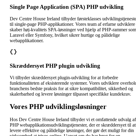
Single Page Application (SPA) PHP udvikling
Dev Centre House Ireland tilbyder førsteklasses udviklingstjenest
til single-page PHP-applikationer. Vores team af erfarne udviklere
skaber høj-kvalitets SPA-løsninger ved hjælp af PHP-rammer so
Laravel eller Symfony, hvilket sikrer hurtige og pålidelige
webapplikationer.
Skræddersyet PHP plugin udvikling
Vi tilbyder skræddersyet plugin-udvikling for at forbedre
funktionaliteten af eksisterende systemer. Vores udviklere overhol
branchens bedste praksis for at sikre kompatibilitet, sikkerhed og
skalerbarhed og levere løsninger tilpasset specifikke kundekrav.
Vores PHP udviklingsløsninger
Hos Dev Centre House Ireland tilbyder vi et omfattende udvalg af
PHP webapplikationsudviklingstjenester, der er skræddersyet til at
levere effektive og pålidelige løsninger, der gør det muligt for din
virksomhed at trives online. Uanset om du har brug for en