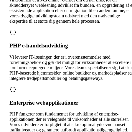
skræddersyet webløsning udviklet fra bunden, en opgradering af 
eksisterende applikation eller en migration til en anden ramme, er
vores dygtige udviklingsteam udstyret med den nødvendige
ekspertise til at støtte dig gennem hele processen.
PHP e-handelsudvikling
Vi leverer IT-løsninger, der er i overensstemmelse med
forretningsbehov og gør det muligt for virksomheder at excellere i
konkurrenceprægede miljøer. Vores teams specialiserer sig i at sk
PHP-baserede hjemmesider, online butikker og markedspladser s
integrere tredjepartsmoduler og betalingsgateways.
Enterprise webapplikationer
PHP fungerer som fundamentet for udvikling af enterprise-
applikationer, der er velegnede til virksomheder af alle størrelser.
Vores udviklere er forpligtet til at sikre optimal ydeevne uanset
trafikniveauer og garantere uafbrudt applikationstilgængelighed.