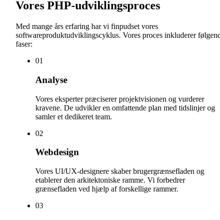
Vores PHP-udviklingsproces
Med mange års erfaring har vi finpudset vores
softwareproduktudviklingscyklus. Vores proces inkluderer følgen
faser:
0
1
Analyse
Vores eksperter præciserer projektvisionen og vurderer
kravene. De udvikler en omfattende plan med tidslinjer og
samler et dedikeret team.
0
2
Webdesign
Vores UI/UX-designere skaber brugergrænsefladen og
etablerer den arkitektoniske ramme. Vi forbedrer
grænsefladen ved hjælp af forskellige rammer.
0
3