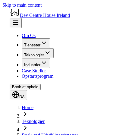
Skip to main content
Dev Centre House Ireland
Om Os
Tjenester
Teknologier
Industrier
Case Studier
Opstartsprogram
Book et opkald
DA
Home
Teknologier