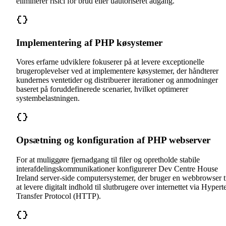
eliminerer risici for brud eller uautoriseret adgang.
Implementering af PHP køsystemer
Vores erfarne udviklere fokuserer på at levere exceptionelle
brugeroplevelser ved at implementere køsystemer, der håndterer
kundernes ventetider og distribuerer iterationer og anmodninger
baseret på foruddefinerede scenarier, hvilket optimerer
systembelastningen.
Opsætning og konfiguration af PHP webserver
For at muliggøre fjernadgang til filer og opretholde stabile
interafdelingskommunikationer konfigurerer Dev Centre House
Ireland server-side computersystemer, der bruger en webbrowser t
at levere digitalt indhold til slutbrugere over internettet via Hypert
Transfer Protocol (HTTP).