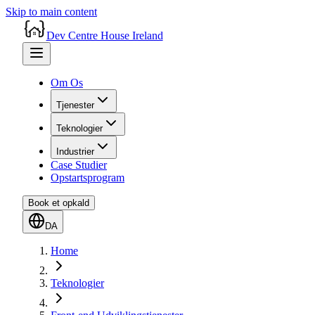
Skip to main content
Dev Centre House Ireland
Om Os
Tjenester
Teknologier
Industrier
Case Studier
Opstartsprogram
Book et opkald
DA
Home
Teknologier