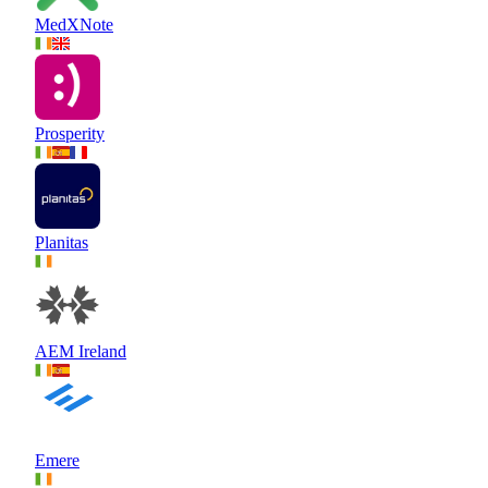
MedXNote
Prosperity
Planitas
AEM Ireland
Emere