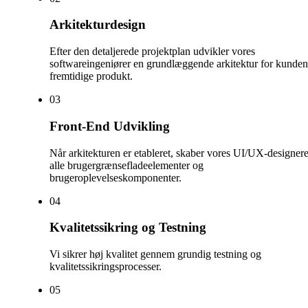
Arkitekturdesign
Efter den detaljerede projektplan udvikler vores
softwareingeniører en grundlæggende arkitektur for kunden
fremtidige produkt.
0
3
Front-End Udvikling
Når arkitekturen er etableret, skaber vores UI/UX-designer
alle brugergrænsefladeelementer og
brugeroplevelseskomponenter.
0
4
Kvalitetssikring og Testning
Vi sikrer høj kvalitet gennem grundig testning og
kvalitetssikringsprocesser.
0
5