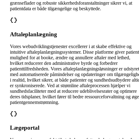
grænseflader og robuste sikkerhedsforanstaltninger sikrer vi, at
patientdata er både tilgængelige og beskyttede.
Aftaleplanlægning
Vores webudviklingstjenester excellerer i at skabe effektive og
intuitive aftaleplanlægningssystemer. Disse platforme giver patient
mulighed for at booke, ændre og annullere aftaler med lethed,
hvilket reducerer den administrative byrde og forbedrer
patienttilfredsheden. Vores aftaleplanlægningsløsninger er udstyre
med automatiserede påmindelser og opdateringer om tilgængeligh
i realtid, hvilket sikrer, at både patienter og sundhedsudbydere alti
er synkroniserede. Ved at strømline aftaleprocessen hjælper vi
sundhedsfaciliteter med at reducere udeblivelsesrater og optimere
deres tidsplaner, hvilket fører til bedre ressourceforvaltning og øge
patientgennemstrømning.
Lægeportal