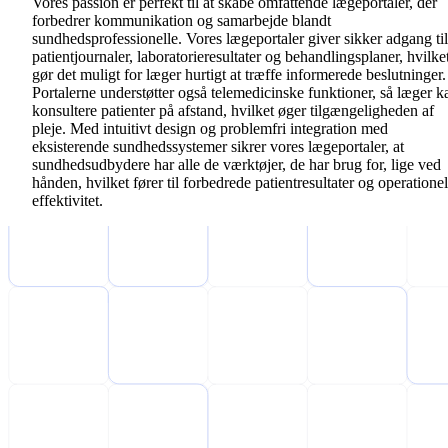
Vores passion er perfekt til at skabe omfattende lægeportaler, der
forbedrer kommunikation og samarbejde blandt
sundhedsprofessionelle. Vores lægeportaler giver sikker adgang til
patientjournaler, laboratorieresultater og behandlingsplaner, hvilke
gør det muligt for læger hurtigt at træffe informerede beslutninger.
Portalerne understøtter også telemedicinske funktioner, så læger k
konsultere patienter på afstand, hvilket øger tilgængeligheden af
pleje. Med intuitivt design og problemfri integration med
eksisterende sundhedssystemer sikrer vores lægeportaler, at
sundhedsudbydere har alle de værktøjer, de har brug for, lige ved
hånden, hvilket fører til forbedrede patientresultater og operationel
effektivitet.