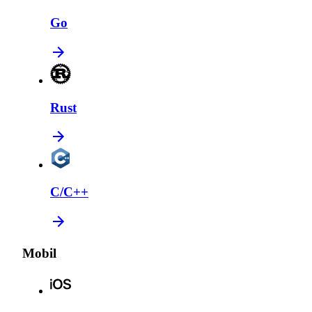
Go
Rust
C/C++
Mobil