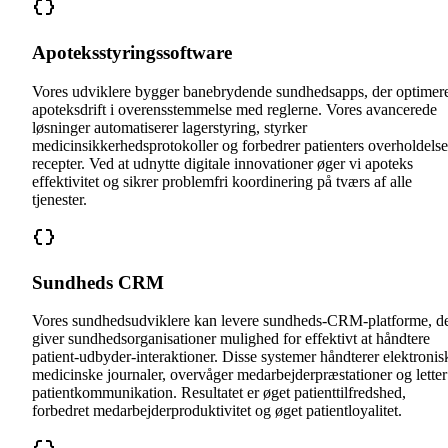
Apoteksstyringssoftware
Vores udviklere bygger banebrydende sundhedsapps, der optimer
apoteksdrift i overensstemmelse med reglerne. Vores avancerede
løsninger automatiserer lagerstyring, styrker
medicinsikkerhedsprotokoller og forbedrer patienters overholdelse
recepter. Ved at udnytte digitale innovationer øger vi apoteks
effektivitet og sikrer problemfri koordinering på tværs af alle
tjenester.
Sundheds CRM
Vores sundhedsudviklere kan levere sundheds-CRM-platforme, d
giver sundhedsorganisationer mulighed for effektivt at håndtere
patient-udbyder-interaktioner. Disse systemer håndterer elektronis
medicinske journaler, overvåger medarbejderpræstationer og letter
patientkommunikation. Resultatet er øget patienttilfredshed,
forbedret medarbejderproduktivitet og øget patientloyalitet.