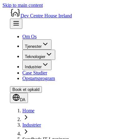
Skip to main content
Dev Centre House Ireland
Om Os
Tjenester
Teknologier
Industrier
Case Studier
Opstartsprogram
Book et opkald
DA
Home
Industrier