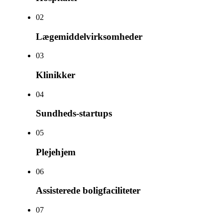
0
2
Lægemiddelvirksomheder
0
3
Klinikker
0
4
Sundheds-startups
0
5
Plejehjem
0
6
Assisterede boligfaciliteter
0
7