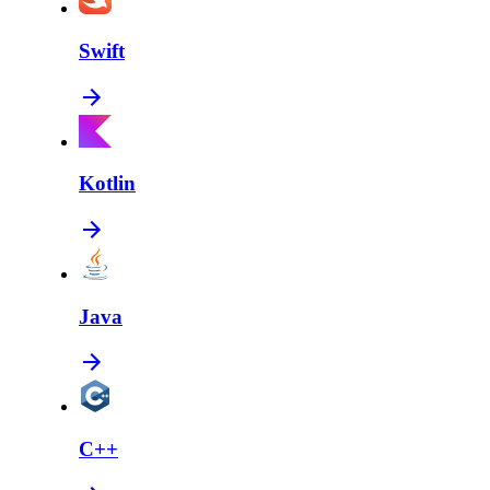
Swift
Kotlin
Java
C++