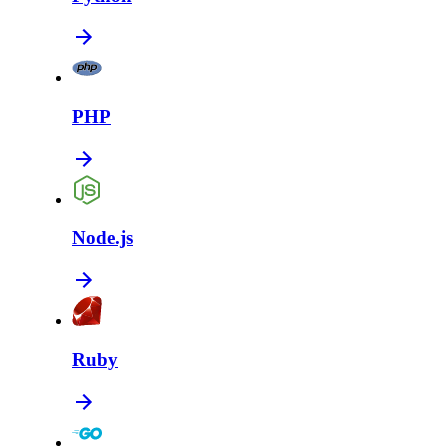
PHP
Node.js
Ruby