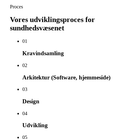
Proces
Vores udviklingsproces for
sundhedsvæsenet
0
1
Kravindsamling
0
2
Arkitektur (Software, hjemmeside)
0
3
Design
0
4
Udvikling
0
5