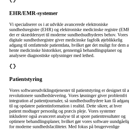
EHR/EMR-systemer
Vi specialiserer os i at udvikle avancerede elektroniske
sundhedsregistre (EHR) og elektroniske medicinske registre (EM
der er skræddersyet til moderne sundhedsudbyderes behov. Vores
digitale sundhedsregistre giver medicinske fagfolk øjeblikkelig
adgang til omfattende patientdata, hvilket gør det muligt for dem a
hente medicinske historikker, gennemgå behandlingsplaner og
analysere diagnostiske oplysninger med lethed.
Patientstyring
Vores softwareudviklingstjenester til patientstyring er designet til a
revolutionere sundhedslevering. Vores løsninger giver problemfri
integration af patientjournaler, så sundhedsudbydere kan få adgan
til og opdatere patientinformation i realtid. Dette sikrer, at hver
patient modtager personlig og præcis pleje. Vores systemer
inkluderer også avanceret analyse til at spore patientresultater og
optimere behandlingsplaner, hvilket gør vores software uundgåeli
for moderne sundhedsfaciliteter. Med fokus på brugervenlige