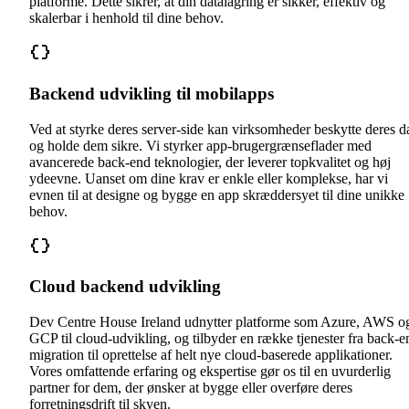
platforme. Dette sikrer, at din datalagring er sikker, effektiv og
skalerbar i henhold til dine behov.
Backend udvikling til mobilapps
Ved at styrke deres server-side kan virksomheder beskytte deres d
og holde dem sikre. Vi styrker app-brugergrænseflader med
avancerede back-end teknologier, der leverer topkvalitet og høj
ydeevne. Uanset om dine krav er enkle eller komplekse, har vi
evnen til at designe og bygge en app skræddersyet til dine unikke
behov.
Cloud backend udvikling
Dev Centre House Ireland udnytter platforme som Azure, AWS o
GCP til cloud-udvikling, og tilbyder en række tjenester fra back-e
migration til oprettelse af helt nye cloud-baserede applikationer.
Vores omfattende erfaring og ekspertise gør os til en uvurderlig
partner for dem, der ønsker at bygge eller overføre deres
forretningsdrift til skyen.