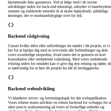
hjemmeside ikke garanteres. Ved at følge med i de nyeste
udviklinger inden for back-end teknologi, udnytter vi banebryden
rammer og etablerede metoder til at skabe højtydende, pålidelige
løsninger, der er modstandsdygtige over for fejl.
Backend rådgivning
Uanset hvilke idéer eller udfordringer du møder i dit projekt, er vi
her for at hjælpe dig med at overvinde alle forhindringer og dele
vores uvurderlige ekspertise, hvad enten det er gennem en kort
konsultation eller omfattende vejledning. Med vores omfattende
erfaring inden for området kan vi give dig den retning og støtte, d
er nødvendig for at føre dit projekt fra idé til færdiggørelse.
Backend webudvikling
Vi håndterer server- og forretningslogik for din webapplikation.
Vores erfarne teams udvikler en robust backend for webapps for a
sikre præcis synkronisering på tværs af forskellige enheder og