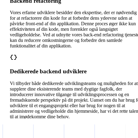
Backend refactoring
Vores erfarne udviklere besidder den ekspertise, der er nødvendig
for at refactorere din kode for at forbedre dens ydeevne uden at
påvirke front-end af din applikation. Denne proces øger ikke kun
effektiviteten af din kode, men forenkler også langsigtet
vedligeholdelse. Ved at udnytte vores back-end refactoring tjenest
kan du reducere omkostningerne og forbedre den samlede
funktionalitet af din applikation.
Dedikerede backend udviklere
Vi tilbyder både dedikerede udviklingsteams og muligheden for at
supplere dine eksisterende teams med dygtige fagfolk, der
introducerer innovative tilgange til udviklingsprocessen og en
fremadskuende perspektiv på dit projekt. Uanset om du har brug f
udviklere til et engangsprojekt eller har brug for nogen til at
administrere og vedligeholde din hjemmeside, har vi det rette talen
til at imødekomme dine behov.