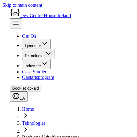
Skip to main content
Dev Centre House Ireland
Om Os
Tjenester
Teknologier
Industrier
Case Studier
Opstartsprogram
Book et opkald
DA
Home
Teknologier