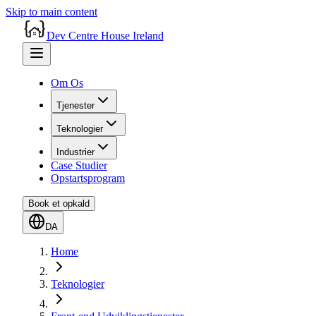
Skip to main content
Dev Centre House Ireland
Om Os
Tjenester
Teknologier
Industrier
Case Studier
Opstartsprogram
Book et opkald
DA
Home
Teknologier