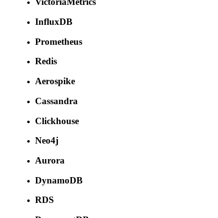
VictoriaMetrics
InfluxDB
Prometheus
Redis
Aerospike
Cassandra
Clickhouse
Neo4j
Aurora
DynamoDB
RDS