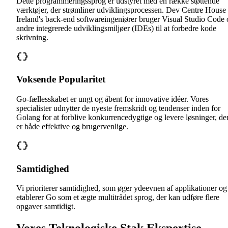
Dette programmeringssprog er udstyret med en række støttende
værktøjer, der strømliner udviklingsprocessen. Dev Centre House
Ireland's back-end softwareingeniører bruger Visual Studio Code 
andre integrerede udviklingsmiljøer (IDEs) til at forbedre kode
skrivning.
Voksende Popularitet
Go-fællesskabet er ungt og åbent for innovative idéer. Vores
specialister udnytter de nyeste fremskridt og tendenser inden for
Golang for at forblive konkurrencedygtige og levere løsninger, de
er både effektive og brugervenlige.
Samtidighed
Vi prioriterer samtidighed, som øger ydeevnen af applikationer og
etablerer Go som et ægte multitrådet sprog, der kan udføre flere
opgaver samtidigt.