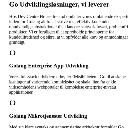
Go Udviklingsløsninger, vi leverer
Hos Dev Centre House Ireland omfatter vores omfattende ekspert
inden for Golang alt fra at skrive ren, effektiv kode uden
unødvendige abstraktioner til at lancere state-of-the-art, problemfr
produkter. Vi er forpligtet til at opretholde principperne for
kundetilfredshed og sikre, at vi opfylder alle krav og anmodninger
grundigt.
Golang Enterprise App Udvikling
Vores full-stack udviklere udnytter fleksibiliteten i Go til at skabe
løsninger af varierende kompleksitet og skala, lige fra enkle
virksomhedens webportaler til komplekse enterprise-niveau
applikationer.
Golang Mikrotjenester Udvikling
Med sin klare syntaks og gennemsigtige arkitektur forenkler Go