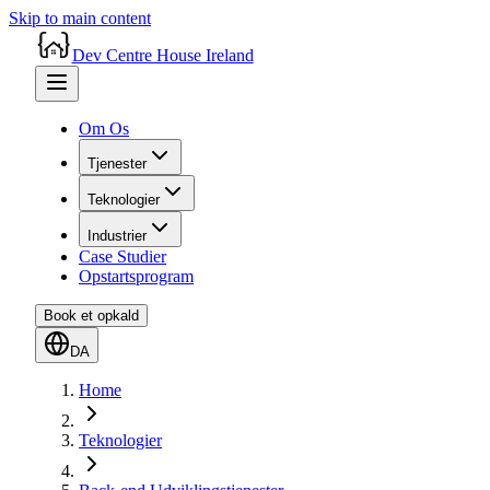
Skip to main content
Dev Centre House Ireland
Om Os
Tjenester
Teknologier
Industrier
Case Studier
Opstartsprogram
Book et opkald
DA
Home
Teknologier