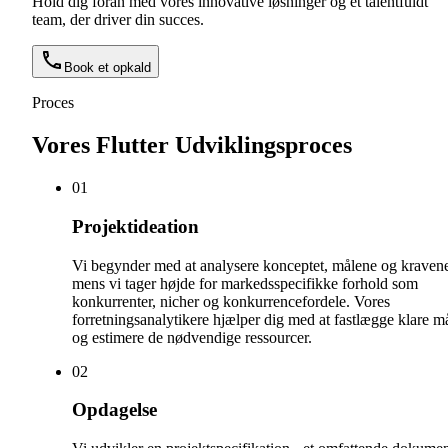
Hold dig foran med vores innovative løsninger og et talentfuldt
team, der driver din succes.
Book et opkald
Proces
Vores Flutter Udviklingsproces
0
1
Projektideation
Vi begynder med at analysere konceptet, målene og kraven
mens vi tager højde for markedsspecifikke forhold som
konkurrenter, nicher og konkurrencefordele. Vores
forretningsanalytikere hjælper dig med at fastlægge klare m
og estimere de nødvendige ressourcer.
0
2
Opdagelse