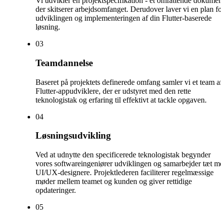
Vi udvikler en projektspecifikation - et omfattende dokumen
der skitserer arbejdsomfanget. Derudover laver vi en plan f
udviklingen og implementeringen af din Flutter-baserede
løsning.
0
3
Teamdannelse
Baseret på projektets definerede omfang samler vi et team a
Flutter-appudviklere, der er udstyret med den rette
teknologistak og erfaring til effektivt at tackle opgaven.
0
4
Løsningsudvikling
Ved at udnytte den specificerede teknologistak begynder
vores softwareingeniører udviklingen og samarbejder tæt m
UI/UX-designere. Projektlederen faciliterer regelmæssige
møder mellem teamet og kunden og giver rettidige
opdateringer.
0
5