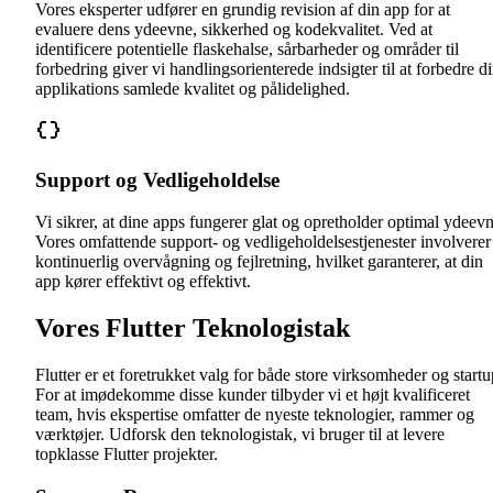
Vores eksperter udfører en grundig revision af din app for at
evaluere dens ydeevne, sikkerhed og kodekvalitet. Ved at
identificere potentielle flaskehalse, sårbarheder og områder til
forbedring giver vi handlingsorienterede indsigter til at forbedre d
applikations samlede kvalitet og pålidelighed.
Support og Vedligeholdelse
Vi sikrer, at dine apps fungerer glat og opretholder optimal ydeevn
Vores omfattende support- og vedligeholdelsestjenester involverer
kontinuerlig overvågning og fejlretning, hvilket garanterer, at din
app kører effektivt og effektivt.
Vores Flutter Teknologistak
Flutter er et foretrukket valg for både store virksomheder og startu
For at imødekomme disse kunder tilbyder vi et højt kvalificeret
team, hvis ekspertise omfatter de nyeste teknologier, rammer og
værktøjer. Udforsk den teknologistak, vi bruger til at levere
topklasse Flutter projekter.