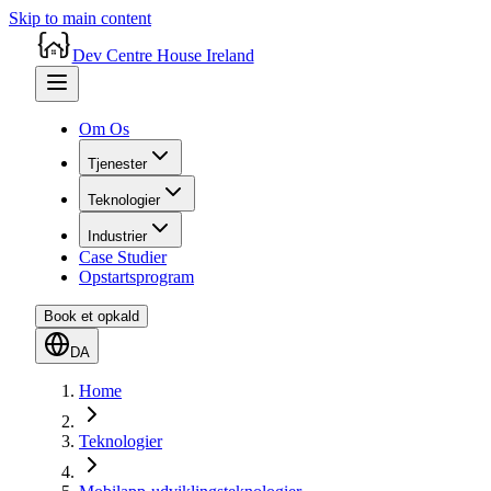
Skip to main content
Dev Centre House Ireland
Om Os
Tjenester
Teknologier
Industrier
Case Studier
Opstartsprogram
Book et opkald
DA
Home
Teknologier