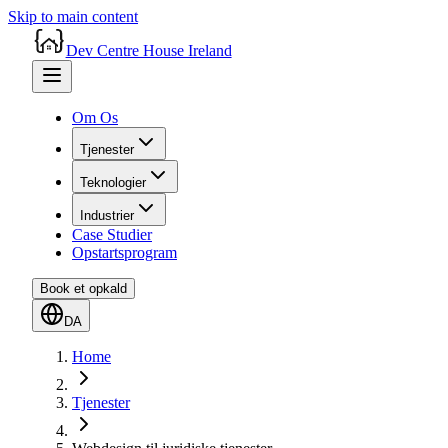
Skip to main content
Dev Centre House Ireland
Om Os
Tjenester
Teknologier
Industrier
Case Studier
Opstartsprogram
Book et opkald
DA
Home
Tjenester