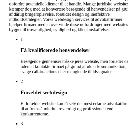
opfordre potentielle klienter til at handle. Mange juridiske website
kæmper dog med at konvertere besøgende til henvendelser på gr
af dårlig brugeroplevelse, forældet design og ineffektive
indholdsstrategier. Vores webdesign-services til advokatfirmaer
hjælper firmaer med at overvinde disse udfordringer med websites
bygget til troværdighed, synlighed og klientanskaffelse.
1
Få kvalificerede henvendelser
Besøgende gennemser måske jeres website, men forlader de
uden at kontakte firmaet på grund af uklar kommunikation,
svage call-to-actions eller manglende tillidssignaler.
2
Forældet webdesign
Et forældet website kan få selv det mest erfarne advokatfir
til at fremstå mindre troværdigt og professionelt end
konkurrenterne.
3