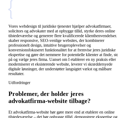
Vores webdesign til juridiske tjenester hjælper advokatfirmaer,
solicitors og advokater med at opbygge tillid, styrke deres online
tilstedeværelse og generere flere kvalificerede klienthenvendelser.
skaber responsive, SEO-venlige websites, der kombinerer
professionelt design, intuitive brugeroplevelser og
konversionsfokuseret funktionalitet for at fremvise jeres juridiske
ekspertise og gøre det nemmere for potentielle klienter at finde, st
på og vælge jeres firma. Uanset om I etablerer en ny praksis eller
moderniserer et eksisterende website, leverer vi skræddersyede
digitale løsninger, der understøtter langsigtet vækst og målbare
resultater.
Udfordringer
Problemer, der holder jeres
advokatfirma-website tilbage?
Et advokatfirma-website bør gøre mere end at etablere en online
tilstedeværelse – det bør opbygge tillid, demonstrere ekspertise og