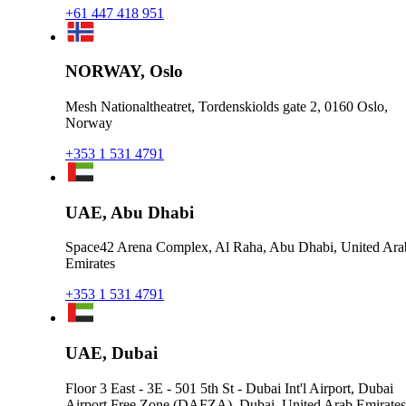
+61 447 418 951
NORWAY, Oslo
Mesh Nationaltheatret, Tordenskiolds gate 2, 0160 Oslo,
Norway
+353 1 531 4791
UAE, Abu Dhabi
Space42 Arena Complex, Al Raha, Abu Dhabi, United Ara
Emirates
+353 1 531 4791
UAE, Dubai
Floor 3 East - 3E - 501 5th St - Dubai Int'l Airport, Dubai
Airport Free Zone (DAFZA), Dubai, United Arab Emirates