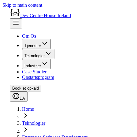
Skip to main content
Dev Centre House Ireland
Om Os
Tjenester
Teknologier
Industrier
Case Studier
Opstartsprogram
Book et opkald
DA
Home
Teknologier