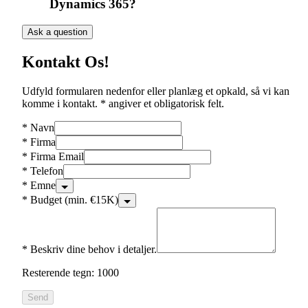
Dynamics 365?
Ask a question
Kontakt Os!
Udfyld formularen nedenfor eller planlæg et opkald, så vi kan
komme i kontakt. * angiver et obligatorisk felt.
*
Navn
*
Firma
*
Firma Email
*
Telefon
*
Emne
*
Budget (min. €15K)
*
Beskriv dine behov i detaljer.
Resterende tegn: 1000
Send