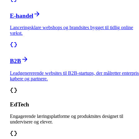
E-handel
Lanceringsklare webshops og brandsites bygget til tidlig online
vækst.
B2B
Leadgenererende websites til B2B-startups, der målretter enterpris
købere og partnere.
EdTech
Engagerende læringsplatforme og produktsites designet til
undervisere og elever.