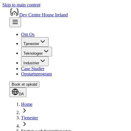
Skip to main content
Dev Centre House Ireland
Om Os
Tjenester
Teknologier
Industrier
Case Studier
Opstartsprogram
Book et opkald
DA
Home
Tjenester