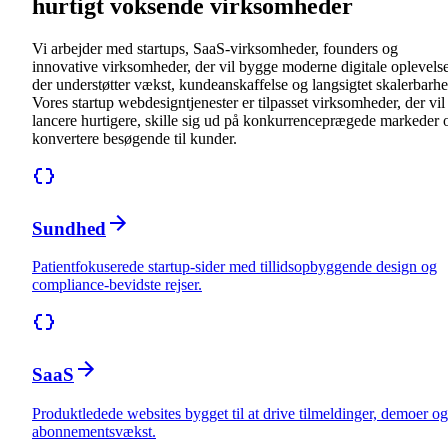
hurtigt voksende virksomheder
Vi arbejder med startups, SaaS-virksomheder, founders og
innovative virksomheder, der vil bygge moderne digitale oplevelse
der understøtter vækst, kundeanskaffelse og langsigtet skalerbarhe
Vores startup webdesigntjenester er tilpasset virksomheder, der vil
lancere hurtigere, skille sig ud på konkurrenceprægede markeder 
konvertere besøgende til kunder.
Sundhed
Patientfokuserede startup-sider med tillidsopbyggende design og
compliance-bevidste rejser.
SaaS
Produktledede websites bygget til at drive tilmeldinger, demoer og
abonnementsvækst.