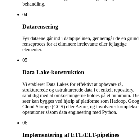
behandling.
0
4
Datarensering
Før dataene går ind i datapipelinen, gennemgår de en grund
renseproces for at eliminere irrelevante eller fejlagtige
elementer.
0
5
Data Lake-konstruktion
Vi etablerer Data Lakes for effektivt at opbevare rå,
strukturerede og ustrukturerede data i et enkelt repository,
samtidig med at omkostningerne holdes på et minimum. Di
søer kan bygges ved hjælp af platforme som Hadoop, Goog
Cloud Storage (GCS) eller Azure, og involverer komplekse
operationer såsom data engineering med Python.
0
6
Implementering af ETL/ELT-pipelines