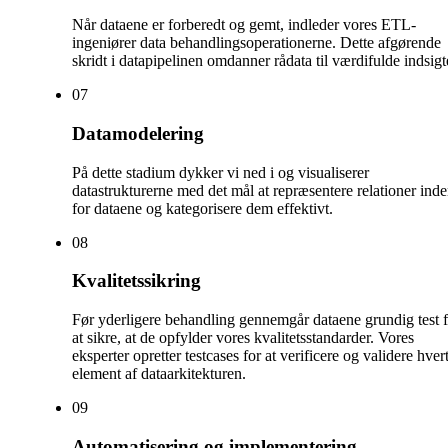
Når dataene er forberedt og gemt, indleder vores ETL-
ingeniører data behandlingsoperationerne. Dette afgørende
skridt i datapipelinen omdanner rådata til værdifulde indsigt
0
7
Datamodelering
På dette stadium dykker vi ned i og visualiserer
datastrukturerne med det mål at repræsentere relationer ind
for dataene og kategorisere dem effektivt.
0
8
Kvalitetssikring
Før yderligere behandling gennemgår dataene grundig test 
at sikre, at de opfylder vores kvalitetsstandarder. Vores
eksperter opretter testcases for at verificere og validere hver
element af dataarkitekturen.
0
9
Automatisering og implementering