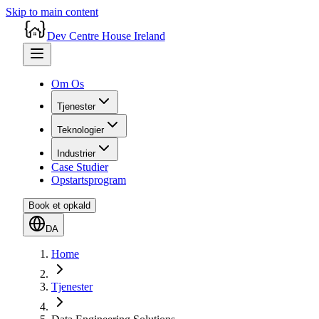
Skip to main content
Dev Centre House Ireland
Om Os
Tjenester
Teknologier
Industrier
Case Studier
Opstartsprogram
Book et opkald
DA
Home
Tjenester