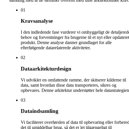
samtidig med at de stemmer overens med dine arkitektoniske krav
0
1
Kravsanalyse
I den indledende fase vurderer vi omhyggeligt de detaljered
behov og forventninger fra brugerne til et nyt eller opdatere
produkt. Denne analyse danner grundlaget for alle
efterfølgende datarelaterede aktiviteter.
0
2
Dataarkitekturdesign
Vi udvikler en omfattende ramme, der skitserer kilderne til
data, samt hvordan disse data transporteres, sikres og
opbevares. Denne arkitektur understøtter hele datastrategien
0
3
Dataindsamling
Vi faciliterer overførslen af data til opbevaring eller forbere
det til umiddelbar brug, så det er let tilgængeligt til