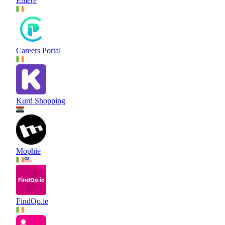
Emere
Careers Portal
Kurd Shopping
Mophie
FindQo.ie