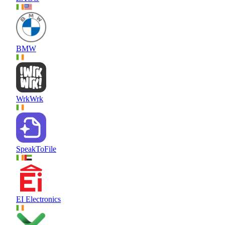
BMW
WrkWrk
SpeakToFile
EI Electronics