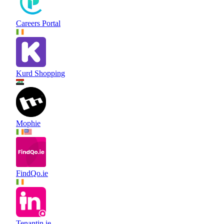
Careers Portal
Kurd Shopping
Mophie
FindQo.ie
Tenantin.ie