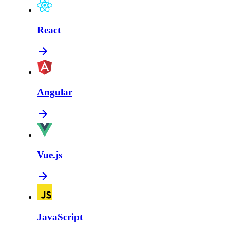
React
Angular
Vue.js
JavaScript