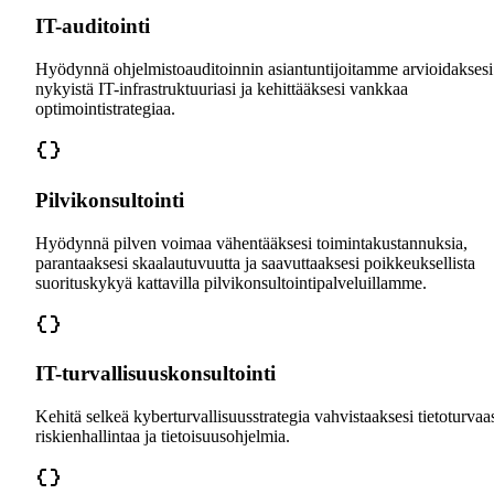
IT-auditointi
Hyödynnä ohjelmistoauditoinnin asiantuntijoitamme arvioidaksesi
nykyistä IT-infrastruktuuriasi ja kehittääksesi vankkaa
optimointistrategiaa.
Pilvikonsultointi
Hyödynnä pilven voimaa vähentääksesi toimintakustannuksia,
parantaaksesi skaalautuvuutta ja saavuttaaksesi poikkeuksellista
suorituskykyä kattavilla pilvikonsultointipalveluillamme.
IT-turvallisuuskonsultointi
Kehitä selkeä kyberturvallisuusstrategia vahvistaaksesi tietoturvaas
riskienhallintaa ja tietoisuusohjelmia.