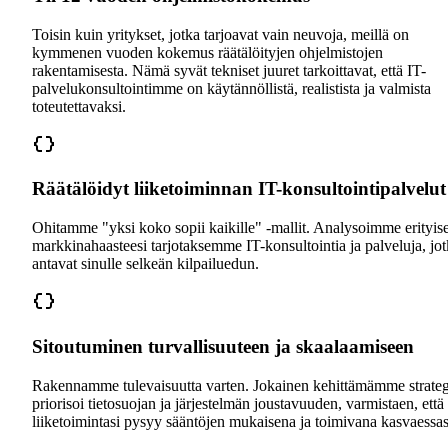
Toisin kuin yritykset, jotka tarjoavat vain neuvoja, meillä on
kymmenen vuoden kokemus räätälöityjen ohjelmistojen
rakentamisesta. Nämä syvät tekniset juuret tarkoittavat, että IT-
palvelukonsultointimme on käytännöllistä, realistista ja valmista
toteutettavaksi.
Räätälöidyt liiketoiminnan IT-konsultointipalvelut
Ohitamme "yksi koko sopii kaikille" -mallit. Analysoimme erityise
markkinahaasteesi tarjotaksemme IT-konsultointia ja palveluja, jo
antavat sinulle selkeän kilpailuedun.
Sitoutuminen turvallisuuteen ja skaalaamiseen
Rakennamme tulevaisuutta varten. Jokainen kehittämämme strateg
priorisoi tietosuojan ja järjestelmän joustavuuden, varmistaen, että
liiketoimintasi pysyy sääntöjen mukaisena ja toimivana kasvaessas