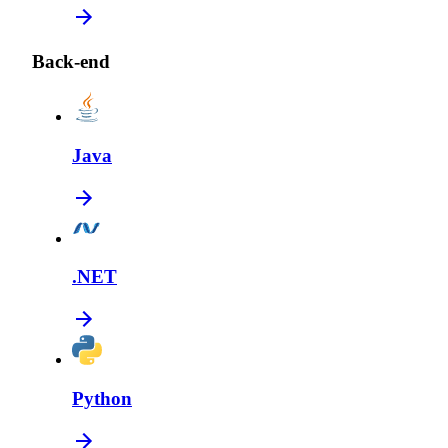
Back-end
Java
.NET
Python