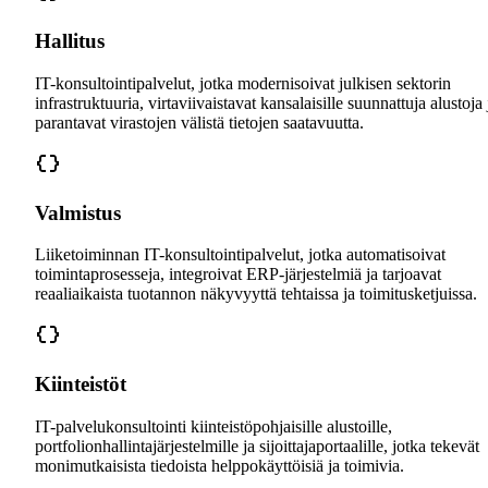
Hallitus
IT-konsultointipalvelut, jotka modernisoivat julkisen sektorin
infrastruktuuria, virtaviivaistavat kansalaisille suunnattuja alustoja 
parantavat virastojen välistä tietojen saatavuutta.
Valmistus
Liiketoiminnan IT-konsultointipalvelut, jotka automatisoivat
toimintaprosesseja, integroivat ERP-järjestelmiä ja tarjoavat
reaaliaikaista tuotannon näkyvyyttä tehtaissa ja toimitusketjuissa.
Kiinteistöt
IT-palvelukonsultointi kiinteistöpohjaisille alustoille,
portfolionhallintajärjestelmille ja sijoittajaportaalille, jotka tekevät
monimutkaisista tiedoista helppokäyttöisiä ja toimivia.