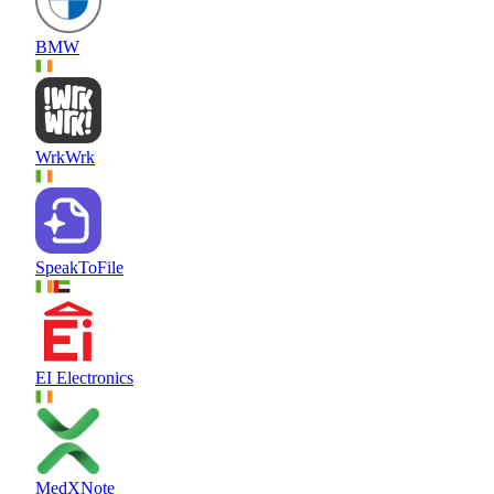
BMW
WrkWrk
SpeakToFile
EI Electronics
MedXNote