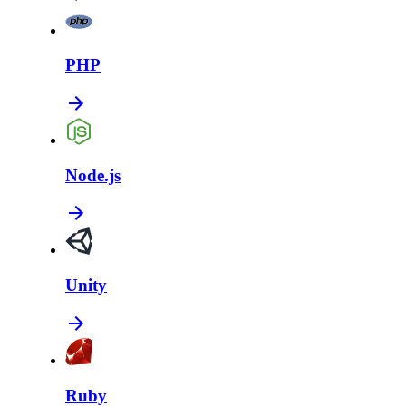
PHP
Node.js
Unity
Ruby