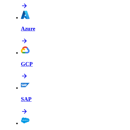
Azure
GCP
SAP