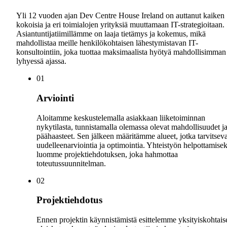
Yli 12 vuoden ajan Dev Centre House Ireland on auttanut kaiken
kokoisia ja eri toimialojen yrityksiä muuttamaan IT-strategioitaan.
Asiantuntijatiimillämme on laaja tietämys ja kokemus, mikä
mahdollistaa meille henkilökohtaisen lähestymistavan IT-
konsultointiin, joka tuottaa maksimaalista hyötyä mahdollisimman
lyhyessä ajassa.
0
1
Arviointi
Aloitamme keskustelemalla asiakkaan liiketoiminnan
nykytilasta, tunnistamalla olemassa olevat mahdollisuudet j
päähaasteet. Sen jälkeen määritämme alueet, jotka tarvitseva
uudelleenarviointia ja optimointia. Yhteistyön helpottamisek
luomme projektiehdotuksen, joka hahmottaa
toteutussuunnitelman.
0
2
Projektiehdotus
Ennen projektin käynnistämistä esittelemme yksityiskohtais