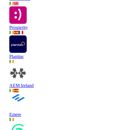
Prosperity
Planitas
AEM Ireland
Emere