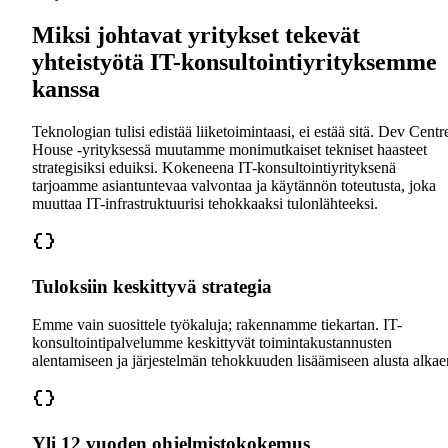
Miksi johtavat yritykset tekevät
yhteistyötä IT-konsultointiyrityksemme
kanssa
Teknologian tulisi edistää liiketoimintaasi, ei estää sitä. Dev Centr
House -yrityksessä muutamme monimutkaiset tekniset haasteet
strategisiksi eduiksi. Kokeneena IT-konsultointiyrityksenä
tarjoamme asiantuntevaa valvontaa ja käytännön toteutusta, joka
muuttaa IT-infrastruktuurisi tehokkaaksi tulonlähteeksi.
Tuloksiin keskittyvä strategia
Emme vain suosittele työkaluja; rakennamme tiekartan. IT-
konsultointipalvelumme keskittyvät toimintakustannusten
alentamiseen ja järjestelmän tehokkuuden lisäämiseen alusta alkae
Yli 12 vuoden ohjelmistokokemus