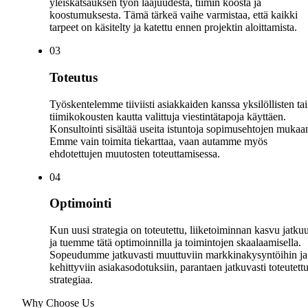
yleiskatsauksen työn laajuudesta, tiimin koosta ja
koostumuksesta. Tämä tärkeä vaihe varmistaa, että kaikki
tarpeet on käsitelty ja katettu ennen projektin aloittamista.
0
3
Toteutus
Työskentelemme tiiviisti asiakkaiden kanssa yksilöllisten tai
tiimikokousten kautta valittuja viestintätapoja käyttäen.
Konsultointi sisältää useita istuntoja sopimusehtojen mukaa
Emme vain toimita tiekarttaa, vaan autamme myös
ehdotettujen muutosten toteuttamisessa.
0
4
Optimointi
Kun uusi strategia on toteutettu, liiketoiminnan kasvu jatkuu
ja tuemme tätä optimoinnilla ja toimintojen skaalaamisella.
Sopeudumme jatkuvasti muuttuviin markkinakysyntöihin ja
kehittyviin asiakasodotuksiin, parantaen jatkuvasti toteutett
strategiaa.
Why Choose Us