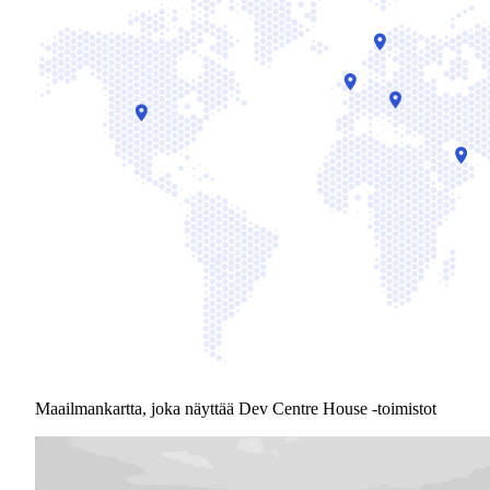
Maailmankartta, joka näyttää Dev Centre House -toimistot