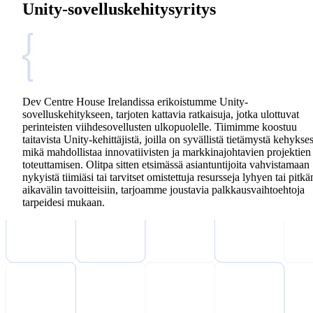
Unity-sovelluskehitysyritys
Dev Centre House Irelandissa erikoistumme Unity-
sovelluskehitykseen, tarjoten kattavia ratkaisuja, jotka ulottuvat
perinteisten viihdesovellusten ulkopuolelle. Tiimimme koostuu
taitavista Unity-kehittäjistä, joilla on syvällistä tietämystä kehykses
mikä mahdollistaa innovatiivisten ja markkinajohtavien projektien
toteuttamisen. Olitpa sitten etsimässä asiantuntijoita vahvistamaan
nykyistä tiimiäsi tai tarvitset omistettuja resursseja lyhyen tai pitkä
aikavälin tavoitteisiin, tarjoamme joustavia palkkausvaihtoehtoja
tarpeidesi mukaan.