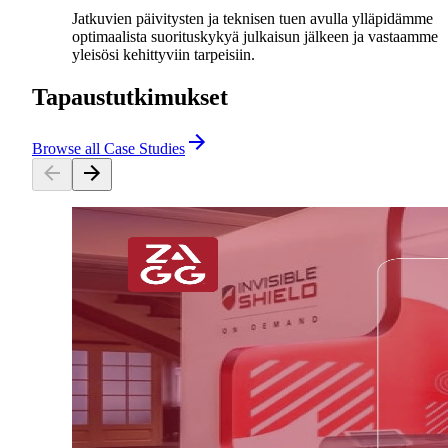
Jatkuvien päivitysten ja teknisen tuen avulla ylläpidämme
optimaalista suorituskykyä julkaisun jälkeen ja vastaamme
yleisösi kehittyviin tarpeisiin.
Tapaustutkimukset
Browse all Case Studies