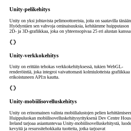
Unity-pelikehitys
Unity on yksi johtavista pelimoottoreista, joita on saatavilla tänään
Hyödyntäen sen vahvoja ominaisuuksia, kehitämme huipputason
2D- ja 3D-grafiikkaa, joka on yhteensopivaa 25 eri alustan kanssa
Unity-verkkokehitys
Unity on erittäin tehokas verkkokehityksessä, tukien WebGL-
renderöintiä, joka integroi vaivattomasti kolmiulotteista grafiikkaa
erikoistuneen API:n kautta.
Unity-mobiilisovelluskehitys
Unity on erinomainen valinta mobiilialustojen pelien kehittämisee
Huippuluokan mobiilisovelluskehitysyrityksenä Dev Centre Hous
Ireland tarjoaa asiantuntevaa Unity-mobiilisovelluskehitystä, luod
kevyitä ja resurssitehokkaita tuotteita, jotka tarjoavat