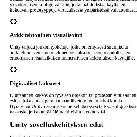
yksinkertaisen konfiguraattorin, joka mahdollistaa käyttäjien
kokoavan prototyyppejä virtuaalisessa ympäristössä vaivattomasti.
Arkkitehtoninen visualisointi
Unity tarjoaa joukon työkaluja, jotka on erityisesti suunniteltu
arkkitehtonisten suunnitelmien visualisoimiseen, mahdollistaen
erinomaisen reaaliaikaisen immersiivisen kokemuksen käyttäjille.
Digitaaliset kaksoset
Digitaalinen kaksos on fyysisen objektin tai prosessin virtuaalinen
esitys, joka auttaa parantamaan liiketoiminnan tehokkuutta.
Hyödynnä Unity-osaamistamme kehittääksesi tarkkoja digitaalisia
kaksosia, jotka on räätälöity erityisiin tavoitteisiisi.
Unity-sovelluskehityksen edut