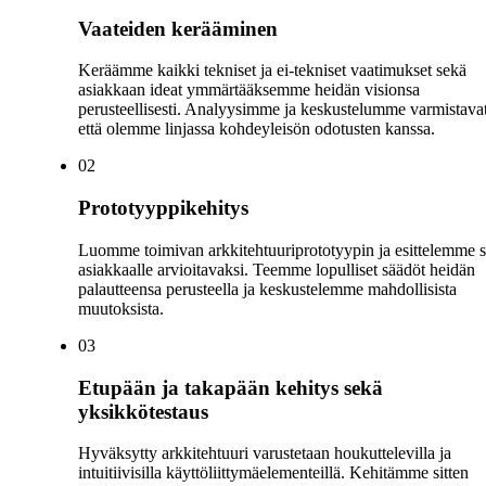
Vaateiden kerääminen
Keräämme kaikki tekniset ja ei-tekniset vaatimukset sekä
asiakkaan ideat ymmärtääksemme heidän visionsa
perusteellisesti. Analyysimme ja keskustelumme varmistavat
että olemme linjassa kohdeyleisön odotusten kanssa.
0
2
Prototyyppikehitys
Luomme toimivan arkkitehtuuriprototyypin ja esittelemme 
asiakkaalle arvioitavaksi. Teemme lopulliset säädöt heidän
palautteensa perusteella ja keskustelemme mahdollisista
muutoksista.
0
3
Etupään ja takapään kehitys sekä
yksikkötestaus
Hyväksytty arkkitehtuuri varustetaan houkuttelevilla ja
intuitiivisilla käyttöliittymäelementeillä. Kehitämme sitten