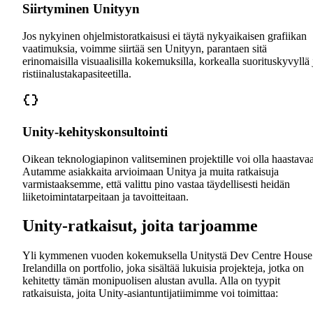
Siirtyminen Unityyn
Jos nykyinen ohjelmistoratkaisusi ei täytä nykyaikaisen grafiikan
vaatimuksia, voimme siirtää sen Unityyn, parantaen sitä
erinomaisilla visuaalisilla kokemuksilla, korkealla suorituskyvyllä 
ristiinalustakapasiteetilla.
Unity-kehityskonsultointi
Oikean teknologiapinon valitseminen projektille voi olla haastavaa
Autamme asiakkaita arvioimaan Unitya ja muita ratkaisuja
varmistaaksemme, että valittu pino vastaa täydellisesti heidän
liiketoimintatarpeitaan ja tavoitteitaan.
Unity-ratkaisut, joita tarjoamme
Yli kymmenen vuoden kokemuksella Unitystä Dev Centre House
Irelandilla on portfolio, joka sisältää lukuisia projekteja, jotka on
kehitetty tämän monipuolisen alustan avulla. Alla on tyypit
ratkaisuista, joita Unity-asiantuntijatiimimme voi toimittaa: