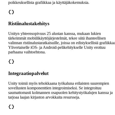
poikkeuksellista grafiikkaa ja käyttäjäkokemuksia.
Ristiinalustakehitys
Unityn yhteensopivuus 25 alustan kanssa, mukaan lukien
tärkeimmät mobiilikäyttöjärjestelmät, tekee siitä ihanteellisen
valinnan ristiinalustaratkaisuille, joissa on edistyksellistä grafiikka
Ylivertaiselle iOS- ja Android-pelikehitykselle Unity erottuu
parhaana vaihtoehtona.
Integraatiopalvelut
Unity toimii myös tehokkaana työkaluna erilaisten suurempien
sovellusten komponenttien integroimiseksi. Se integroituu
saumattomasti kolmannen osapuolen kehitystyökalujen kanssa ja
tarjoaa laajan kirjaston arvokkaita resursseja.