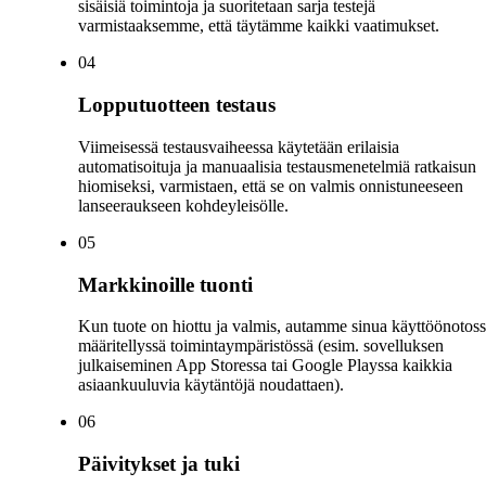
sisäisiä toimintoja ja suoritetaan sarja testejä
varmistaaksemme, että täytämme kaikki vaatimukset.
0
4
Lopputuotteen testaus
Viimeisessä testausvaiheessa käytetään erilaisia
automatisoituja ja manuaalisia testausmenetelmiä ratkaisun
hiomiseksi, varmistaen, että se on valmis onnistuneeseen
lanseeraukseen kohdeyleisölle.
0
5
Markkinoille tuonti
Kun tuote on hiottu ja valmis, autamme sinua käyttöönotos
määritellyssä toimintaympäristössä (esim. sovelluksen
julkaiseminen App Storessa tai Google Playssa kaikkia
asiaankuuluvia käytäntöjä noudattaen).
0
6
Päivitykset ja tuki