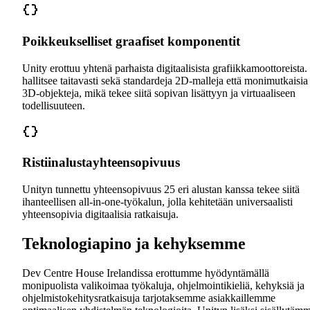
Poikkeukselliset graafiset komponentit
Unity erottuu yhtenä parhaista digitaalisista grafiikkamoottoreista.
hallitsee taitavasti sekä standardeja 2D-malleja että monimutkaisia
3D-objekteja, mikä tekee siitä sopivan lisättyyn ja virtuaaliseen
todellisuuteen.
Ristiinalustayhteensopivuus
Unityn tunnettu yhteensopivuus 25 eri alustan kanssa tekee siitä
ihanteellisen all-in-one-työkalun, jolla kehitetään universaalisti
yhteensopivia digitaalisia ratkaisuja.
Teknologiapino ja kehyksemme
Dev Centre House Irelandissa erottumme hyödyntämällä
monipuolista valikoimaa työkaluja, ohjelmointikieliä, kehyksiä ja
ohjelmistokehitysratkaisuja tarjotaksemme asiakkaillemme