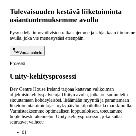
Tulevaisuuden kestävä liiketoiminta
asiantuntemuksemme avulla
Pysy edellä innovatiivisten ratkaisujemme ja lahjakkaan tiimimme
avulla, joka vie menestystäsi eteenpäin.
Varaa puhelu
Prosessi
Unity-kehitysprosessi
Dev Centre House Ireland tarjoaa kattavan valikoiman
ohjelmistokehityspalveluja Unityn avulla, jotka on suunniteltu
sitouttamaan kohdeyleisösi, lisäämään myyntiä ja parantamaan
liiketoimintatoimintojasi nykypäivän kilpailullisilla markkinoilla.
Varmistaaksemme optimaalisen lopputuloksen, toteutamme
huolellisesti rakennetun Unity-kehitysprosessin, joka kattaa
seuraavat vaiheet:
0
1