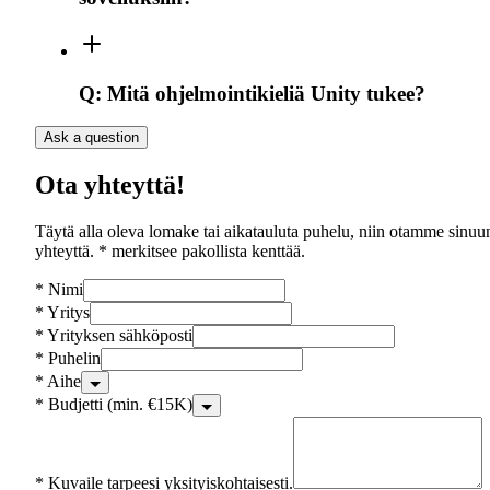
Q:
Mitä ohjelmointikieliä Unity tukee?
Ask a question
Ota yhteyttä!
Täytä alla oleva lomake tai aikatauluta puhelu, niin otamme sinuu
yhteyttä. * merkitsee pakollista kenttää.
*
Nimi
*
Yritys
*
Yrityksen sähköposti
*
Puhelin
*
Aihe
*
Budjetti (min. €15K)
*
Kuvaile tarpeesi yksityiskohtaisesti.