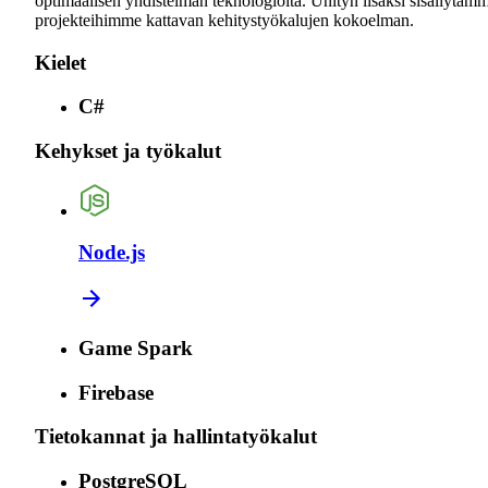
optimaalisen yhdistelmän teknologioita. Unityn lisäksi sisällytäm
projekteihimme kattavan kehitystyökalujen kokoelman.
Kielet
C#
Kehykset ja työkalut
Node.js
Game Spark
Firebase
Tietokannat ja hallintatyökalut
PostgreSQL