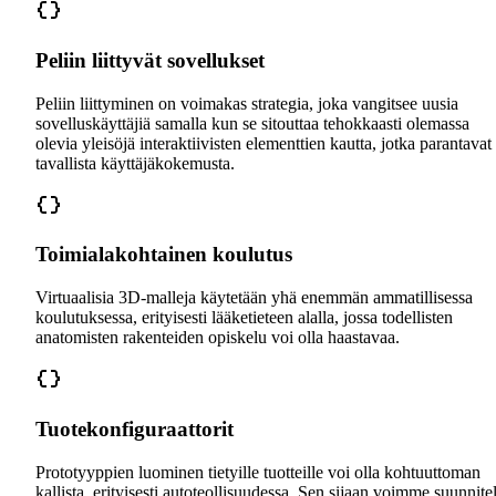
Peliin liittyvät sovellukset
Peliin liittyminen on voimakas strategia, joka vangitsee uusia
sovelluskäyttäjiä samalla kun se sitouttaa tehokkaasti olemassa
olevia yleisöjä interaktiivisten elementtien kautta, jotka parantavat
tavallista käyttäjäkokemusta.
Toimialakohtainen koulutus
Virtuaalisia 3D-malleja käytetään yhä enemmän ammatillisessa
koulutuksessa, erityisesti lääketieteen alalla, jossa todellisten
anatomisten rakenteiden opiskelu voi olla haastavaa.
Tuotekonfiguraattorit
Prototyyppien luominen tietyille tuotteille voi olla kohtuuttoman
kallista, erityisesti autoteollisuudessa. Sen sijaan voimme suunnitel