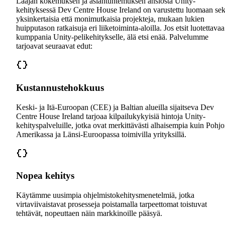
Laajan kokemuksen ja asiantuntemuksen ansiosta Unity-
kehityksessä Dev Centre House Ireland on varustettu luomaan se
yksinkertaisia että monimutkaisia projekteja, mukaan lukien
huipputason ratkaisuja eri liiketoiminta-aloilla. Jos etsit luotettavaa
kumppania Unity-pelikehitykselle, älä etsi enää. Palvelumme
tarjoavat seuraavat edut:
Kustannustehokkuus
Keski- ja Itä-Euroopan (CEE) ja Baltian alueilla sijaitseva Dev
Centre House Ireland tarjoaa kilpailukykyisiä hintoja Unity-
kehityspalveluille, jotka ovat merkittävästi alhaisempia kuin Pohjo
Amerikassa ja Länsi-Euroopassa toimivilla yrityksillä.
Nopea kehitys
Käytämme uusimpia ohjelmistokehitysmenetelmiä, jotka
virtaviivaistavat prosesseja poistamalla tarpeettomat toistuvat
tehtävät, nopeuttaen näin markkinoille pääsyä.