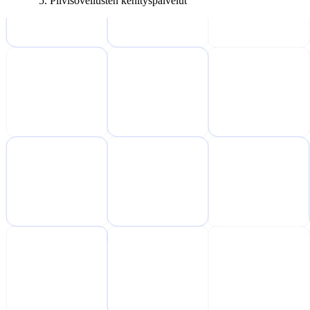
Pilvisovellusten kehityspalvelut