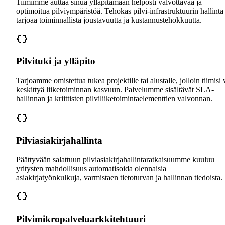
Tiimimme auttaa sinua ylläpitämään helposti valvottavaa ja
optimoitua pilviympäristöä. Tehokas pilvi-infrastruktuurin hallinta
tarjoaa toiminnallista joustavuutta ja kustannustehokkuutta.
Pilvituki ja ylläpito
Tarjoamme omistettua tukea projektille tai alustalle, jolloin tiimisi 
keskittyä liiketoiminnan kasvuun. Palvelumme sisältävät SLA-
hallinnan ja kriittisten pilviliiketoimintaelementtien valvonnan.
Pilviasiakirjahallinta
Päättyvään salattuun pilviasiakirjahallintaratkaisuumme kuuluu
yritysten mahdollisuus automatisoida olennaisia
asiakirjatyönkulkuja, varmistaen tietoturvan ja hallinnan tiedoista.
Pilvimikropalveluarkkitehtuuri