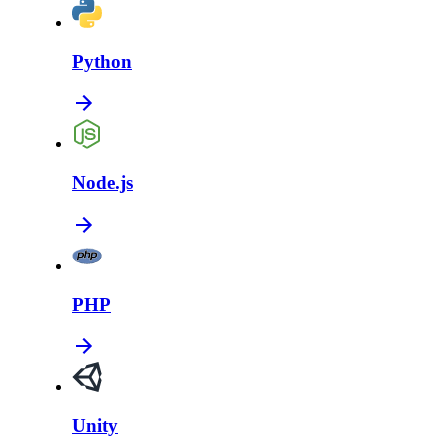
Python
Node.js
PHP
Unity