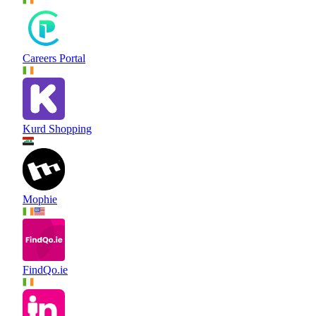
Careers Portal
Kurd Shopping
Mophie
FindQo.ie