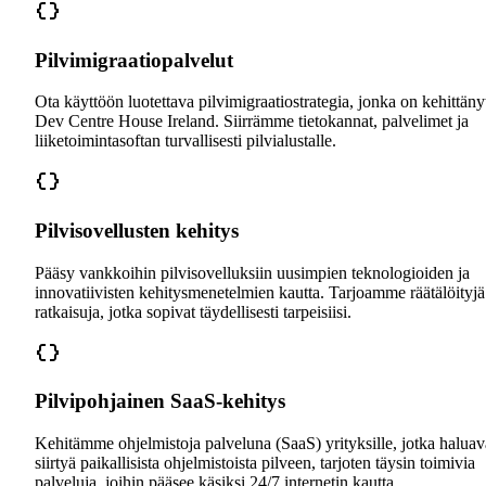
Pilvimigraatiopalvelut
Ota käyttöön luotettava pilvimigraatiostrategia, jonka on kehittäny
Dev Centre House Ireland. Siirrämme tietokannat, palvelimet ja
liiketoimintasoftan turvallisesti pilvialustalle.
Pilvisovellusten kehitys
Pääsy vankkoihin pilvisovelluksiin uusimpien teknologioiden ja
innovatiivisten kehitysmenetelmien kautta. Tarjoamme räätälöityjä
ratkaisuja, jotka sopivat täydellisesti tarpeisiisi.
Pilvipohjainen SaaS-kehitys
Kehitämme ohjelmistoja palveluna (SaaS) yrityksille, jotka haluav
siirtyä paikallisista ohjelmistoista pilveen, tarjoten täysin toimivia
palveluja, joihin pääsee käsiksi 24/7 internetin kautta.