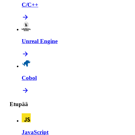
C/C++
Unreal Engine
Cobol
Etupää
JavaScript