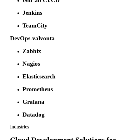
GitLab CI/CD
Jenkins
TeamCity
DevOps-valvonta
Zabbix
Nagios
Elasticsearch
Prometheus
Grafana
Datadog
Industries
Cloud Development Solutions for