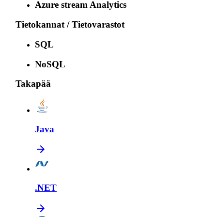
Azure stream Analytics
Tietokannat / Tietovarastot
SQL
NoSQL
Takapää
Java
.NET