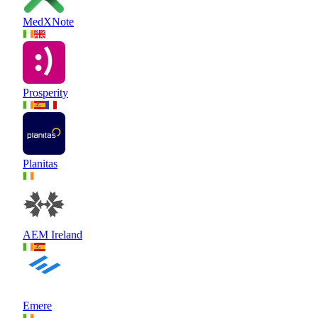
MedXNote
Prosperity
Planitas
AEM Ireland
Emere