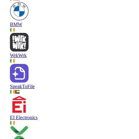
BMW
WrkWrk
SpeakToFile
EI Electronics