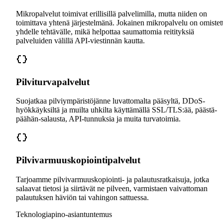
Mikropalvelut toimivat erillisillä palvelimilla, mutta niiden on
toimittava yhtenä järjestelmänä. Jokainen mikropalvelu on omistet
yhdelle tehtävälle, mikä helpottaa saumattomia reitityksiä
palveluiden välillä API-viestinnän kautta.
Pilviturvapalvelut
Suojatkaa pilviympäristöjänne luvattomalta pääsyltä, DDoS-
hyökkäyksiltä ja muilta uhkilta käyttämällä SSL/TLS:ää, päästä-
päähän-salausta, API-tunnuksia ja muita turvatoimia.
Pilvivarmuuskopiointipalvelut
Tarjoamme pilvivarmuuskopiointi- ja palautusratkaisuja, jotka
salaavat tietosi ja siirtävät ne pilveen, varmistaen vaivattoman
palautuksen häviön tai vahingon sattuessa.
Teknologiapino-asiantuntemus