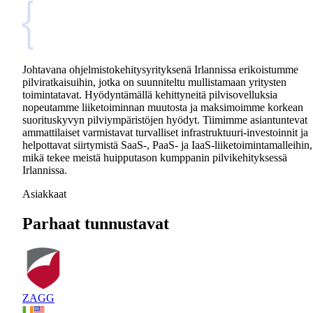
Johtavana ohjelmistokehitysyrityksenä Irlannissa erikoistumme
pilviratkaisuihin, jotka on suunniteltu mullistamaan yritysten
toimintatavat. Hyödyntämällä kehittyneitä pilvisovelluksia
nopeutamme liiketoiminnan muutosta ja maksimoimme korkean
suorituskyvyn pilviympäristöjen hyödyt. Tiimimme asiantuntevat
ammattilaiset varmistavat turvalliset infrastruktuuri-investoinnit ja
helpottavat siirtymistä SaaS-, PaaS- ja IaaS-liiketoimintamalleihin,
mikä tekee meistä huipputason kumppanin pilvikehityksessä
Irlannissa.
Asiakkaat
Parhaat tunnustavat
ZAGG