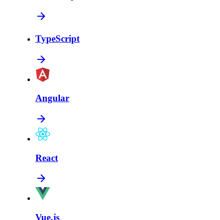
TypeScript
Angular
React
Vue.js