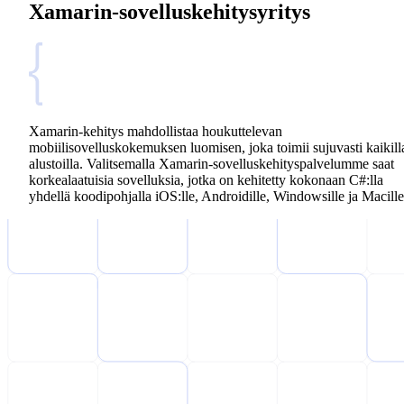
Xamarin-sovelluskehitysyritys
Xamarin-kehitys mahdollistaa houkuttelevan
mobiilisovelluskokemuksen luomisen, joka toimii sujuvasti kaikill
alustoilla. Valitsemalla Xamarin-sovelluskehityspalvelumme saat
korkealaatuisia sovelluksia, jotka on kehitetty kokonaan C#:lla
yhdellä koodipohjalla iOS:lle, Androidille, Windowsille ja Macille