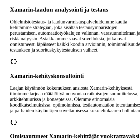
Xamarin-laadun analysointi ja testaus
Ohjelmistotestaus- ja laadunvarmistuspalveluidemme kautta
kehitämme strategian, joka sisältää testausympäristöjen
perustamisen, automaatiotyökalujen valinnan, varasuunnitelman j
riskianalyysin. Asiakkaamme saavat sovelluksia, jotka ovat
onnistuneesti läpäisseet kaikki koodin arvioinnin, toiminnallisuud
testauksen ja suorituskykytestauksen vaiheet.
Xamarin-kehityskonsultointi
Laajan käytännön kokemuksen ansiosta Xamarin-kehityksestä
tiimimme tarjoaa räätälöityä neuvontaa ratkaisujen suunnittelussa,
arkkitehtuurissa ja konsepteissa. Olemme erinomaisia
koodikatselmuksissa, optimoinnissa, testiautomaation toteuttamise
ja parhaiden käytäntöjen soveltamisessa koko elinkaaren hallintaa
Omistautuneet Xamarin-kehittäjät vuokrattavaksi