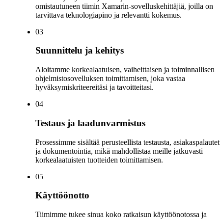
omistautuneen tiimin Xamarin-sovelluskehittäjiä, joilla on
tarvittava teknologiapino ja relevantti kokemus.
0
3
Suunnittelu ja kehitys
Aloitamme korkealaatuisen, vaiheittaisen ja toiminnallisen
ohjelmistosovelluksen toimittamisen, joka vastaa
hyväksymiskriteereitäsi ja tavoitteitasi.
0
4
Testaus ja laadunvarmistus
Prosessimme sisältää perusteellista testausta, asiakaspalautet
ja dokumentointia, mikä mahdollistaa meille jatkuvasti
korkealaatuisten tuotteiden toimittamisen.
0
5
Käyttöönotto
Tiimimme tukee sinua koko ratkaisun käyttöönotossa ja