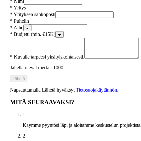
*
Nimi
*
Yritys
*
Yrityksen sähköposti
*
Puhelin
*
Aihe
*
Budjetti (min. €15K)
*
Kuvaile tarpeesi yksityiskohtaisesti.
Jäljellä olevat merkit: 1000
Lähetä
Napsauttamalla Lähetä hyväksyt
Tietosuojakäytännön.
MITÄ SEURAAVAKSI?
1
Käymme pyyntösi läpi ja aloitamme keskustelun projektistas
2