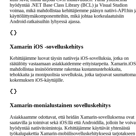
hyödyntää .NET Base Class Library (BCL) ja Visual Studion
voimaa, mikä mahdollistaa kehittäjiemme pääsyn natiivi-API:hin j
käyttöliittymäkomponentteihin, mikä johtaa korkealaatuisiin
Android-ratkaisuihin lyhyessä ajassa.
Xamarin iOS -sovelluskehitys
Kehittäjämme luovat täysin natiiveja iOS-sovelluksia, jotka on
räätälöity vastaamaan asiakkaidemme erityistarpeita. Xamarin.iOS
mahdollistaa insinööriemme rakentaa kustannustehokkaita,
tehokkaita ja monipuolisia sovelluksia, jotka tarjoavat saumattom
kokemuksen iOS-käyttäjille.
Xamarin-monialustainen sovelluskehitys
Asiakkaamme odottavat, että heidän Xamarin-sovelluksensa ovat
saatavilla ja toimivat sekä iOS:llä että Androidilla, jolloin he voiva
hyödyntää natiivitoimintoja. Kehittäjämme käyttävät yhtenäistä
työkalupakettia Xamarin-mobiilisovelluskehityksessä tarjotakseen