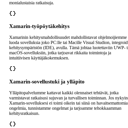
monialustaisia ratkaisuja.
Xamarin-työpöytäkehitys
Xamarinin kehitysmahdollisuudet mahdollistavat ohjelmoijiemme
luoda sovelluksia joko PC:lle tai Macille Visual Studion, integroi
kehitysympäristön (IDE), avulla. Tämä johtaa luotettaviin UWP- t
macOS-sovelluksiin, jotka tarjoavat rikkaita toimintoja ja
intuitiivisen käyttäjäkokemuksen.
Xamarin-sovellustuki ja ylläpito
Ylläpitopalvelumme kattavat kaikki olennaiset tehtävät, jotka
varmistavat ratkaisusi sujuvan ja turvallisen toiminnan. Jos nykyi
Xamarin-sovelluksesi ei toimi oikein tai siinä on havaitsemattomia
ongelmia, tunnistamme ongelmat ja tarjoamme tehokkaamman
kehitysratkaisun.