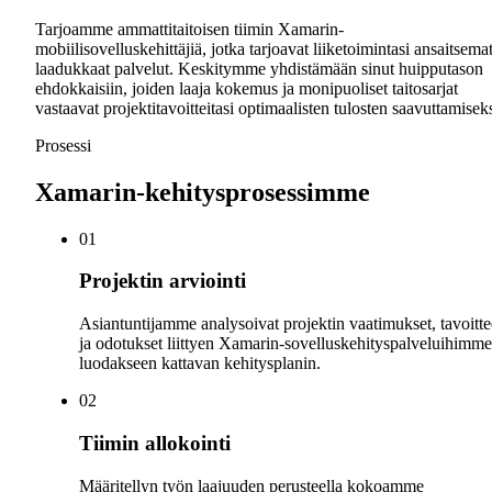
Tarjoamme ammattitaitoisen tiimin Xamarin-
mobiilisovelluskehittäjiä, jotka tarjoavat liiketoimintasi ansaitsema
laadukkaat palvelut. Keskitymme yhdistämään sinut huipputason
ehdokkaisiin, joiden laaja kokemus ja monipuoliset taitosarjat
vastaavat projektitavoitteitasi optimaalisten tulosten saavuttamiseks
Prosessi
Xamarin-kehitysprosessimme
0
1
Projektin arviointi
Asiantuntijamme analysoivat projektin vaatimukset, tavoitte
ja odotukset liittyen Xamarin-sovelluskehityspalveluihimme
luodakseen kattavan kehitysplanin.
0
2
Tiimin allokointi
Määritellyn työn laajuuden perusteella kokoamme