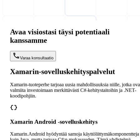
Avaa visiostasi täysi potentiaali
kanssamme
Varaa konsultaatio
Xamarin-sovelluskehityspalvelut
Xamarin-tuoteperhe tarjoaa uusia mahdollisuuksia niille, jotka ova
valmiita investoimaan merkittävästi C#-kehitystaitoihin ja .NET-
koodipohjiin.
Xamarin Android -sovelluskehitys
Xamarin.Android hyödyntää samoja käyttöliittymäkomponentteja
kuin Java, mutta tarjoaa C#:n mukavuuden. Tämä yhdistelmä