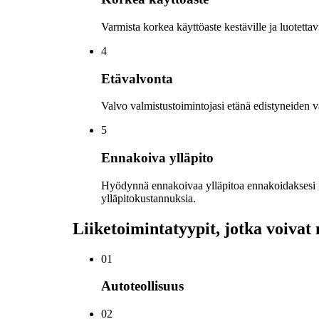
Varmista korkea käyttöaste kestäville ja luotettav
4
Etävalvonta
Valvo valmistustoimintojasi etänä edistyneiden v
5
Ennakoiva ylläpito
Hyödynnä ennakoivaa ylläpitoa ennakoidaksesi lai
ylläpitokustannuksia.
Liiketoimintatyypit, jotka voivat
0
1
Autoteollisuus
0
2