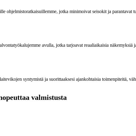
ille ohjelmistoratkaisuillemme, jotka minimoivat seisokit ja parantavat t
alvontatyökalujemme avulla, jotka tarjoavat reaaliaikaisia näkemyksiä ja
tevikojen syntymistä ja suorittaaksesi ajankohtaisia toimenpiteitä, vä
 nopeuttaa valmistusta