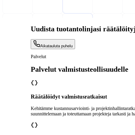
Uudista tuotantolinjasi räätälöity
Aikatauluta puhelu
Palvelut
Palvelut valmistusteollisuudelle
Räätälöidyt valmistusratkaisut
Kehitämme kustannusarviointi- ja projektinhallintaratka
suunnittelemaan ja toteuttamaan projekteja tarkasti ja hal