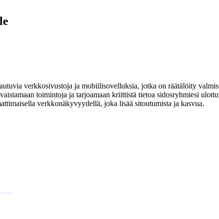
le
utuvia verkkosivustoja ja mobiilisovelluksia, jotka on räätälöity valmis
aistamaan toimintoja ja tarjoamaan kriittistä tietoa sidosryhmiesi ulot
attimaisella verkkonäkyvyydellä, joka lisää sitoutumista ja kasvua.