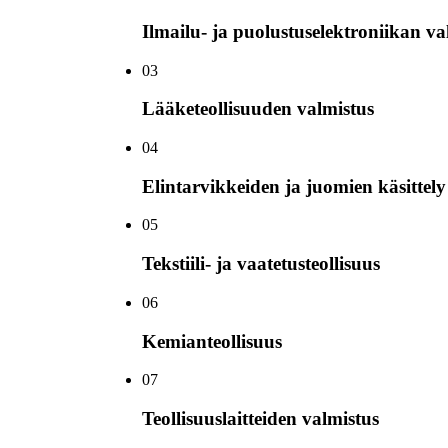
Ilmailu- ja puolustuselektroniikan va
0
3
Lääketeollisuuden valmistus
0
4
Elintarvikkeiden ja juomien käsittely
0
5
Tekstiili- ja vaatetusteollisuus
0
6
Kemianteollisuus
0
7
Teollisuuslaitteiden valmistus