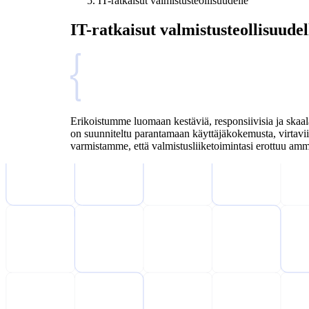
IT-ratkaisut valmistusteollisuudelle
IT-ratkaisut valmistusteollisuudel
Erikoistumme luomaan kestäviä, responsiivisia ja skaala
on suunniteltu parantamaan käyttäjäkokemusta, virtaviiv
varmistamme, että valmistusliiketoimintasi erottuu amm