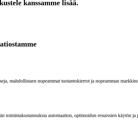
kustele kanssamme lisää.
aatiostamme
esseja, mahdollistaen nopeammat tuotantokierrot ja nopeamman markkino
än toimintakustannuksia automaation, optimoidun resurssien käytön ja