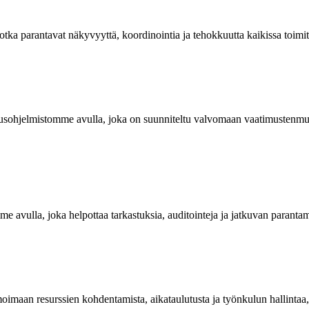
jotka parantavat näkyvyyttä, koordinointia ja tehokkuutta kaikissa toimi
isuusohjelmistomme avulla, joka on suunniteltu valvomaan vaatimustenm
me avulla, joka helpottaa tarkastuksia, auditointeja ja jatkuvan parantami
maan resurssien kohdentamista, aikataulutusta ja työnkulun hallintaa, 