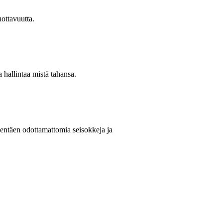
uottavuutta.
 hallintaa mistä tahansa.
hentäen odottamattomia seisokkeja ja