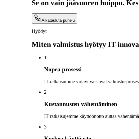
Se on vain jäävuoren huippu. Kes
Aikatauluta puhelu
Hyödyt
Miten valmistus hyötyy IT-innov
1
Nopea prosessi
IT-ratkaisumme virtaviivaistavat valmistuspros
2
Kustannusten vähentäminen
IT-ratkaisujemme käyttöönotto auttaa vähentämä
3
Korkea käyttöaste