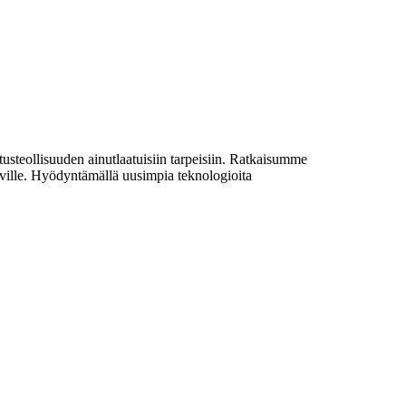
tusteollisuuden ainutlaatuisiin tarpeisiin. Ratkaisumme
tuville. Hyödyntämällä uusimpia teknologioita