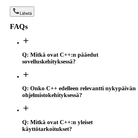
Lähetä
FAQs
Q:
Mitkä ovat C++:n pääedut
sovelluskehityksessä?
Q:
Onko C++ edelleen relevantti nykypäivän
ohjelmistokehityksessä?
Q:
Mitkä ovat C++:n yleiset
käyttötarkoitukset?