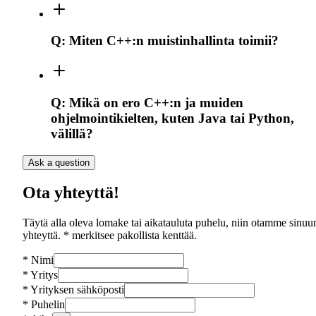
Q:
Miten C++:n muistinhallinta toimii?
Q:
Mikä on ero C++:n ja muiden
ohjelmointikielten, kuten Java tai Python,
välillä?
Ask a question
Ota yhteyttä!
Täytä alla oleva lomake tai aikatauluta puhelu, niin otamme sinuu
yhteyttä. * merkitsee pakollista kenttää.
*
Nimi
*
Yritys
*
Yrityksen sähköposti
*
Puhelin