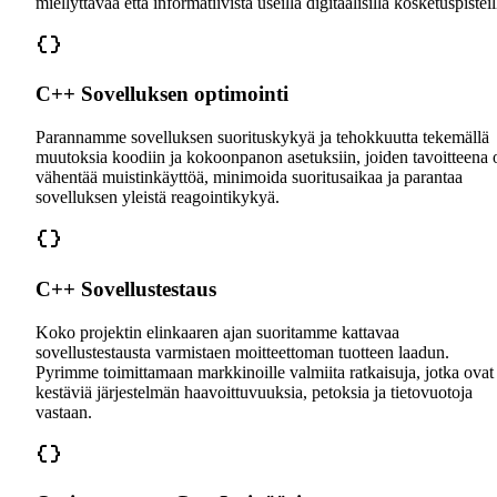
miellyttävää että informatiivista useilla digitaalisilla kosketuspisteil
C++ Sovelluksen optimointi
Parannamme sovelluksen suorituskykyä ja tehokkuutta tekemällä
muutoksia koodiin ja kokoonpanon asetuksiin, joiden tavoitteena 
vähentää muistinkäyttöä, minimoida suoritusaikaa ja parantaa
sovelluksen yleistä reagointikykyä.
C++ Sovellustestaus
Koko projektin elinkaaren ajan suoritamme kattavaa
sovellustestausta varmistaen moitteettoman tuotteen laadun.
Pyrimme toimittamaan markkinoille valmiita ratkaisuja, jotka ovat
kestäviä järjestelmän haavoittuvuuksia, petoksia ja tietovuotoja
vastaan.