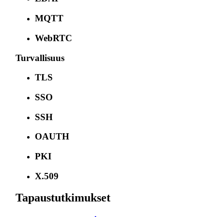
MQTT
WebRTC
Turvallisuus
TLS
SSO
SSH
OAUTH
PKI
X.509
Tapaustutkimukset