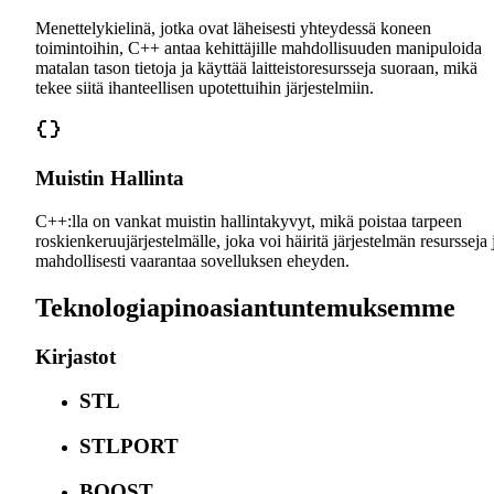
Menettelykielinä, jotka ovat läheisesti yhteydessä koneen
toimintoihin, C++ antaa kehittäjille mahdollisuuden manipuloida
matalan tason tietoja ja käyttää laitteistoresursseja suoraan, mikä
tekee siitä ihanteellisen upotettuihin järjestelmiin.
Muistin Hallinta
C++:lla on vankat muistin hallintakyvyt, mikä poistaa tarpeen
roskienkeruujärjestelmälle, joka voi häiritä järjestelmän resursseja 
mahdollisesti vaarantaa sovelluksen eheyden.
Teknologiapinoasiantuntemuksemme
Kirjastot
STL
STLPORT
BOOST