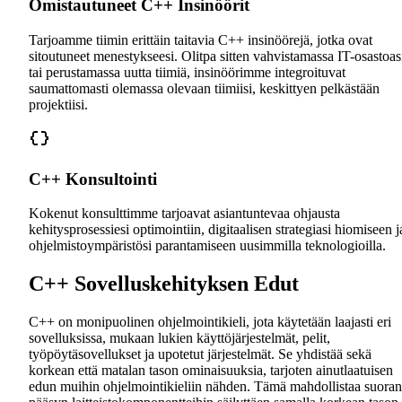
Omistautuneet C++ Insinöörit
Tarjoamme tiimin erittäin taitavia C++ insinöörejä, jotka ovat
sitoutuneet menestykseesi. Olitpa sitten vahvistamassa IT-osastoas
tai perustamassa uutta tiimiä, insinöörimme integroituvat
saumattomasti olemassa olevaan tiimiisi, keskittyen pelkästään
projektiisi.
C++ Konsultointi
Kokenut konsulttimme tarjoavat asiantuntevaa ohjausta
kehitysprosessiesi optimointiin, digitaalisen strategiasi hiomiseen j
ohjelmistoympäristösi parantamiseen uusimmilla teknologioilla.
C++ Sovelluskehityksen Edut
C++ on monipuolinen ohjelmointikieli, jota käytetään laajasti eri
sovelluksissa, mukaan lukien käyttöjärjestelmät, pelit,
työpöytäsovellukset ja upotetut järjestelmät. Se yhdistää sekä
korkean että matalan tason ominaisuuksia, tarjoten ainutlaatuisen
edun muihin ohjelmointikieliin nähden. Tämä mahdollistaa suoran