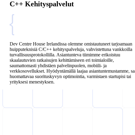
C++ Kehityspalvelut
Dev Centre House Irelandissa olemme omistautuneet tarjoamaan
huipputeknisiä C/C++ kehityspalveluja, vahvistettuna vankkoilla
turvallisuusprotokollilla. Asiantunteva tiimimme erikoistuu
skaalautuvien ratkaisujen kehittämiseen eri toimialoille,
saumattomasti yhdistäen palvelinpuolen, mobiili- ja
verkkosovellukset. Hyödyntämällä laajaa asiantuntemustamme, sa
huomattavaa suorituskyvyn optimointia, varmistaen startupisi tai
yrityksesi menestyksen.