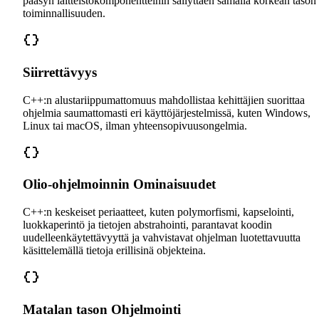
pääsyn laitteistokomponentteihin säilyttäen samalla korkean tason
toiminnallisuuden.
Siirrettävyys
C++:n alustariippumattomuus mahdollistaa kehittäjien suorittaa
ohjelmia saumattomasti eri käyttöjärjestelmissä, kuten Windows,
Linux tai macOS, ilman yhteensopivuusongelmia.
Olio-ohjelmoinnin Ominaisuudet
C++:n keskeiset periaatteet, kuten polymorfismi, kapselointi,
luokkaperintö ja tietojen abstrahointi, parantavat koodin
uudelleenkäytettävyyttä ja vahvistavat ohjelman luotettavuutta
käsittelemällä tietoja erillisinä objekteina.
Matalan tason Ohjelmointi