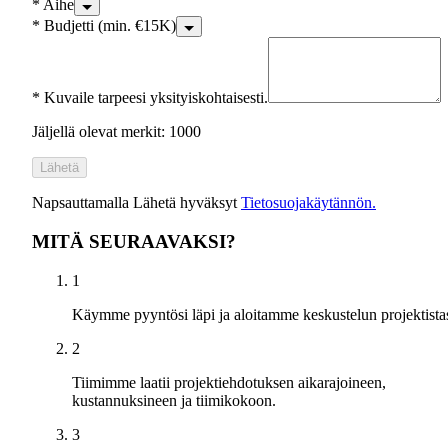
*
Aihe
*
Budjetti (min. €15K)
*
Kuvaile tarpeesi yksityiskohtaisesti.
Jäljellä olevat merkit: 1000
Lähetä
Napsauttamalla Lähetä hyväksyt
Tietosuojakäytännön.
MITÄ SEURAAVAKSI?
1
Käymme pyyntösi läpi ja aloitamme keskustelun projektistas
2
Tiimimme laatii projektiehdotuksen aikarajoineen,
kustannuksineen ja tiimikokoon.
3