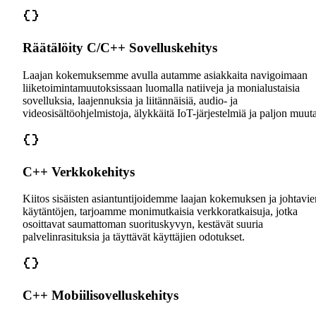
Räätälöity C/C++ Sovelluskehitys
Laajan kokemuksemme avulla autamme asiakkaita navigoimaan
liiketoimintamuutoksissaan luomalla natiiveja ja monialustaisia
sovelluksia, laajennuksia ja liitännäisiä, audio- ja
videosisältöohjelmistoja, älykkäitä IoT-järjestelmiä ja paljon muuta
C++ Verkkokehitys
Kiitos sisäisten asiantuntijoidemme laajan kokemuksen ja johtavie
käytäntöjen, tarjoamme monimutkaisia verkkoratkaisuja, jotka
osoittavat saumattoman suorituskyvyn, kestävät suuria
palvelinrasituksia ja täyttävät käyttäjien odotukset.
C++ Mobiilisovelluskehitys