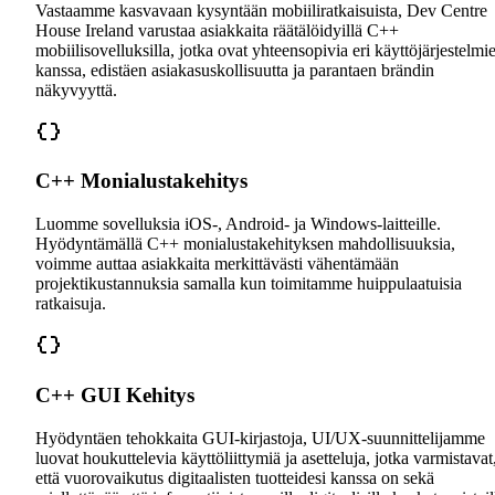
Vastaamme kasvavaan kysyntään mobiiliratkaisuista, Dev Centre
House Ireland varustaa asiakkaita räätälöidyillä C++
mobiilisovelluksilla, jotka ovat yhteensopivia eri käyttöjärjestelmi
kanssa, edistäen asiakasuskollisuutta ja parantaen brändin
näkyvyyttä.
C++ Monialustakehitys
Luomme sovelluksia iOS-, Android- ja Windows-laitteille.
Hyödyntämällä C++ monialustakehityksen mahdollisuuksia,
voimme auttaa asiakkaita merkittävästi vähentämään
projektikustannuksia samalla kun toimitamme huippulaatuisia
ratkaisuja.
C++ GUI Kehitys
Hyödyntäen tehokkaita GUI-kirjastoja, UI/UX-suunnittelijamme
luovat houkuttelevia käyttöliittymiä ja asetteluja, jotka varmistavat
että vuorovaikutus digitaalisten tuotteidesi kanssa on sekä