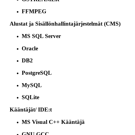
FFMPEG
Alustat ja Sisällönhallintajärjestelmät (CMS)
MS SQL Server
Oracle
DB2
PostgreSQL
MySQL
SQLite
Kääntäjät/ IDE:t
MS Visual C++ Kääntäjä
GNU GCC