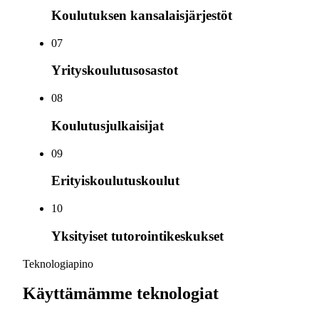
Koulutuksen kansalaisjärjestöt
0
7
Yrityskoulutusosastot
0
8
Koulutusjulkaisijat
0
9
Erityiskoulutuskoulut
10
Yksityiset tutorointikeskukset
Teknologiapino
Käyttämämme teknologiat