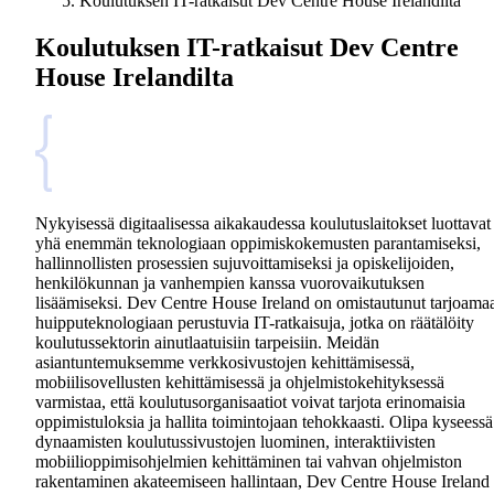
Koulutuksen IT-ratkaisut Dev Centre House Irelandilta
Koulutuksen IT-ratkaisut Dev Centre
House Irelandilta
Nykyisessä digitaalisessa aikakaudessa koulutuslaitokset luottavat
yhä enemmän teknologiaan oppimiskokemusten parantamiseksi,
hallinnollisten prosessien sujuvoittamiseksi ja opiskelijoiden,
henkilökunnan ja vanhempien kanssa vuorovaikutuksen
lisäämiseksi. Dev Centre House Ireland on omistautunut tarjoama
huipputeknologiaan perustuvia IT-ratkaisuja, jotka on räätälöity
koulutussektorin ainutlaatuisiin tarpeisiin. Meidän
asiantuntemuksemme verkkosivustojen kehittämisessä,
mobiilisovellusten kehittämisessä ja ohjelmistokehityksessä
varmistaa, että koulutusorganisaatiot voivat tarjota erinomaisia
oppimistuloksia ja hallita toimintojaan tehokkaasti. Olipa kyseessä
dynaamisten koulutussivustojen luominen, interaktiivisten
mobiilioppimisohjelmien kehittäminen tai vahvan ohjelmiston
rakentaminen akateemiseen hallintaan, Dev Centre House Ireland