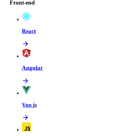
Front-end
React
Angular
Vue.js