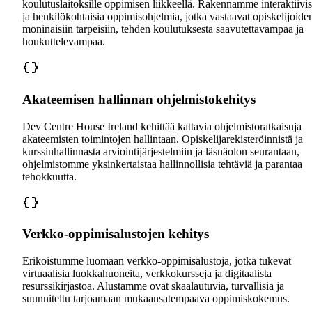
koulutuslaitoksille oppimisen liikkeellä. Rakennamme interaktiivis
ja henkilökohtaisia oppimisohjelmia, jotka vastaavat opiskelijoide
moninaisiin tarpeisiin, tehden koulutuksesta saavutettavampaa ja
houkuttelevampaa.
Akateemisen hallinnan ohjelmistokehitys
Dev Centre House Ireland kehittää kattavia ohjelmistoratkaisuja
akateemisten toimintojen hallintaan. Opiskelijarekisteröinnistä ja
kurssinhallinnasta arviointijärjestelmiin ja läsnäolon seurantaan,
ohjelmistomme yksinkertaistaa hallinnollisia tehtäviä ja parantaa
tehokkuutta.
Verkko-oppimisalustojen kehitys
Erikoistumme luomaan verkko-oppimisalustoja, jotka tukevat
virtuaalisia luokkahuoneita, verkkokursseja ja digitaalista
resurssikirjastoa. Alustamme ovat skaalautuvia, turvallisia ja
suunniteltu tarjoamaan mukaansatempaava oppimiskokemus.