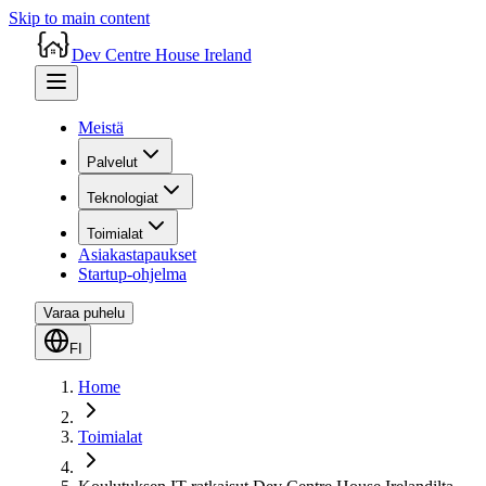
Skip to main content
Dev Centre House Ireland
Meistä
Palvelut
Teknologiat
Toimialat
Asiakastapaukset
Startup-ohjelma
Varaa puhelu
FI
Home
Toimialat