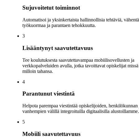
Sujuvoitetut toiminnot
Automatisoi ja yksinkertaista hallinnollisia tehtäviä, vähent
työkuormaa ja parantaen tehokkuutta.
3
Lisääntynyt saavutettavuus
Tee koulutuksesta saavutettavampaa mobiilisovellusten ja
verkkopalveluiden avulla, jotka tavoittavat opiskelijat missä
milloin tahansa.
4
Parantunut viestintä
Helpota parempaa viestintää opiskelijoiden, henkilökunnan 
vanhempien välillä integroituilla digitaalisilla alustoillamme.
5
Mobiili saavutettavuus