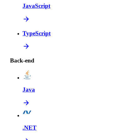
JavaScript
TypeScript
Back-end
Java
.NET