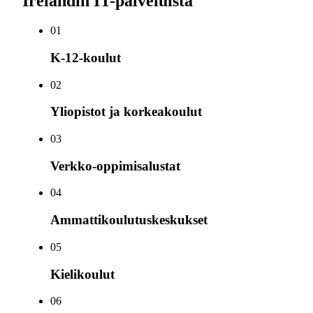
Irelandin IT-palveluista
0
1
K-12-koulut
0
2
Yliopistot ja korkeakoulut
0
3
Verkko-oppimisalustat
0
4
Ammattikoulutuskeskukset
0
5
Kielikoulut
0
6