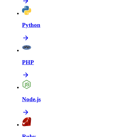
Python
PHP
Node.js
Ruby