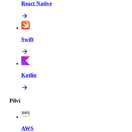
React Native
Swift
Kotlin
Pilvi
AWS