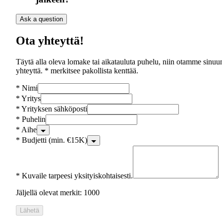
Ask a question
Ota yhteyttä!
Täytä alla oleva lomake tai aikatauluta puhelu, niin otamme sinuu
yhteyttä. * merkitsee pakollista kenttää.
*
Nimi
*
Yritys
*
Yrityksen sähköposti
*
Puhelin
*
Aihe
*
Budjetti (min. €15K)
*
Kuvaile tarpeesi yksityiskohtaisesti.
Jäljellä olevat merkit: 1000
Lähetä