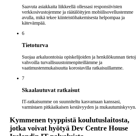
Saavuta asiakkaita liikkeellä ollessasi responsiivisten
verkkosivustojemme ja räätälöityjen mobiilisovellustemme
avulla, mikä tekee kiinteistöhakemisesta helpompaa ja
kätevämpää.
6
Tietoturva
Suojaa arkaluontoisia opiskelijoiden ja henkilökunnan tietoj
vahvoilla turvallisuustoimenpiteillämme ja
vaatimustenmukaisuutta korostavilla ratkaisuillamme.
7
Skaalautuvat ratkaisut
IT-ratkaisumme on suunniteltu kasvamaan kanssasi,
varmistaen pitkäaikaisen kestävyyden ja mukautumiskyvyn
Kymmenen tyyppistä koulutuslaitosta,
jotka voivat hyötyä Dev Centre House