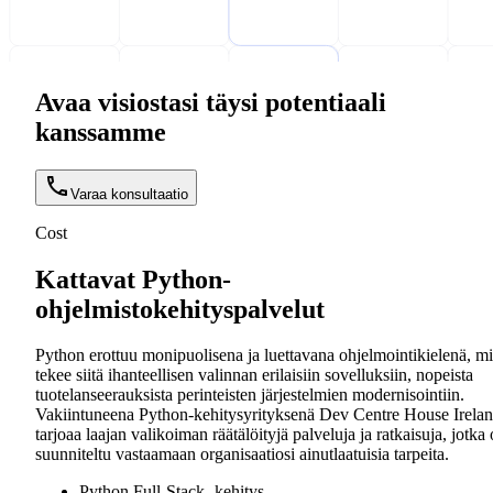
Avaa visiostasi täysi potentiaali
kanssamme
Varaa konsultaatio
Cost
Kattavat Python-
ohjelmistokehityspalvelut
Python erottuu monipuolisena ja luettavana ohjelmointikielenä, m
tekee siitä ihanteellisen valinnan erilaisiin sovelluksiin, nopeista
tuotelanseerauksista perinteisten järjestelmien modernisointiin.
Vakiintuneena Python-kehitysyrityksenä Dev Centre House Irela
tarjoaa laajan valikoiman räätälöityjä palveluja ja ratkaisuja, jotka
suunniteltu vastaamaan organisaatiosi ainutlaatuisia tarpeita.
Python Full-Stack -kehitys