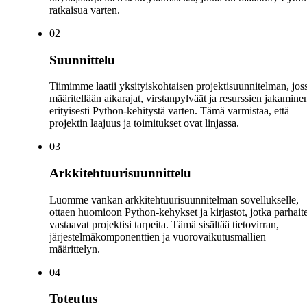
ratkaisua varten.
0
2
Suunnittelu
Tiimimme laatii yksityiskohtaisen projektisuunnitelman, jos
määritellään aikarajat, virstanpylväät ja resurssien jakamine
erityisesti Python-kehitystä varten. Tämä varmistaa, että
projektin laajuus ja toimitukset ovat linjassa.
0
3
Arkkitehtuurisuunnittelu
Luomme vankan arkkitehtuurisuunnitelman sovellukselle,
ottaen huomioon Python-kehykset ja kirjastot, jotka parhait
vastaavat projektisi tarpeita. Tämä sisältää tietovirran,
järjestelmäkomponenttien ja vuorovaikutusmallien
määrittelyn.
0
4
Toteutus