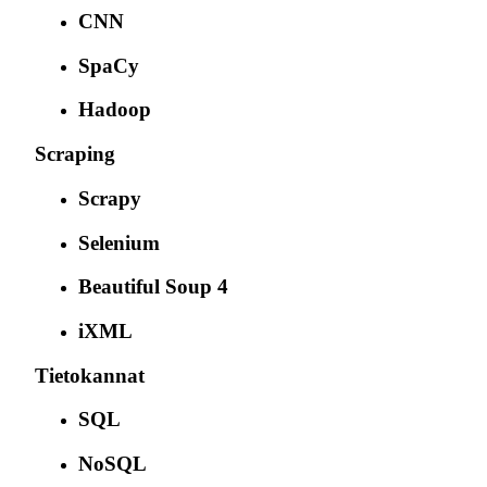
CNN
SpaCy
Hadoop
Scraping
Scrapy
Selenium
Beautiful Soup 4
iXML
Tietokannat
SQL
NoSQL