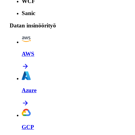
WCF
Sanic
Datan insinöörityö
AWS
Azure
GCP