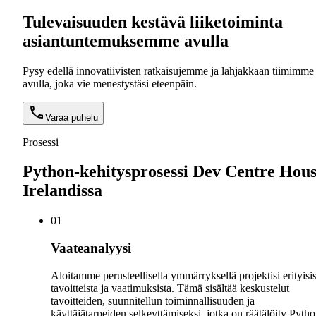
Tulevaisuuden kestävä liiketoiminta
asiantuntemuksemme avulla
Pysy edellä innovatiivisten ratkaisujemme ja lahjakkaan tiimimme
avulla, joka vie menestystäsi eteenpäin.
Varaa puhelu
Prosessi
Python-kehitysprosessi Dev Centre Hou
Irelandissa
0
1
Vaateanalyysi
Aloitamme perusteellisella ymmärryksellä projektisi erityisis
tavoitteista ja vaatimuksista. Tämä sisältää keskustelut
tavoitteiden, suunnitellun toiminnallisuuden ja
käyttäjätarpeiden selkeyttämiseksi, jotka on räätälöity Pytho