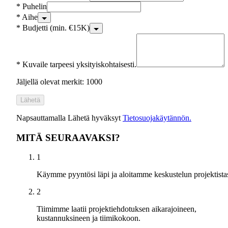
*
Puhelin
*
Aihe
*
Budjetti (min. €15K)
*
Kuvaile tarpeesi yksityiskohtaisesti.
Jäljellä olevat merkit: 1000
Lähetä
Napsauttamalla Lähetä hyväksyt
Tietosuojakäytännön.
MITÄ SEURAAVAKSI?
1
Käymme pyyntösi läpi ja aloitamme keskustelun projektistas
2
Tiimimme laatii projektiehdotuksen aikarajoineen,
kustannuksineen ja tiimikokoon.