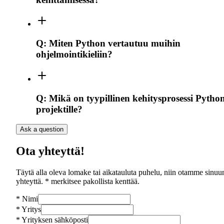
Q:
Miten Python vertautuu muihin
ohjelmointikieliin?
Q:
Mikä on tyypillinen kehitysprosessi Pytho
projektille?
Ask a question
Ota yhteyttä!
Täytä alla oleva lomake tai aikatauluta puhelu, niin otamme sinuu
yhteyttä. * merkitsee pakollista kenttää.
*
Nimi
*
Yritys
*
Yrityksen sähköposti