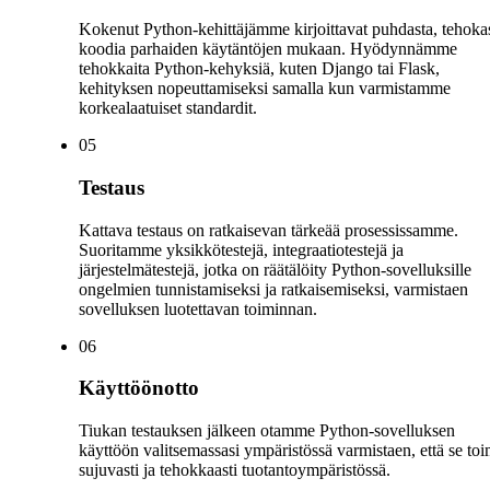
Kokenut Python-kehittäjämme kirjoittavat puhdasta, tehoka
koodia parhaiden käytäntöjen mukaan. Hyödynnämme
tehokkaita Python-kehyksiä, kuten Django tai Flask,
kehityksen nopeuttamiseksi samalla kun varmistamme
korkealaatuiset standardit.
0
5
Testaus
Kattava testaus on ratkaisevan tärkeää prosessissamme.
Suoritamme yksikkötestejä, integraatiotestejä ja
järjestelmätestejä, jotka on räätälöity Python-sovelluksille
ongelmien tunnistamiseksi ja ratkaisemiseksi, varmistaen
sovelluksen luotettavan toiminnan.
0
6
Käyttöönotto
Tiukan testauksen jälkeen otamme Python-sovelluksen
käyttöön valitsemassasi ympäristössä varmistaen, että se toi
sujuvasti ja tehokkaasti tuotantoympäristössä.