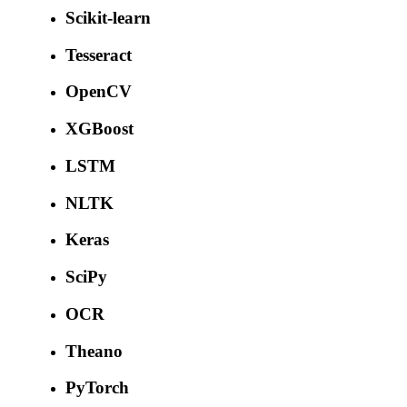
Scikit-learn
Tesseract
OpenCV
XGBoost
LSTM
NLTK
Keras
SciPy
OCR
Theano
PyTorch