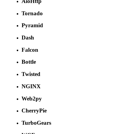
AioHttp
Tornado
Pyramid
Dash
Falcon
Bottle
Twisted
NGINX
Web2py
CherryPie
TurboGears