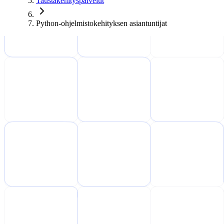
Taustakehityspalvelut
Python-ohjelmistokehityksen asiantuntijat