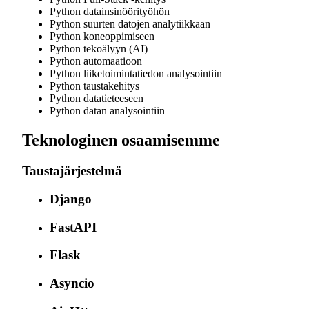
Python datainsinöörityöhön
Python suurten datojen analytiikkaan
Python koneoppimiseen
Python tekoälyyn (AI)
Python automaatioon
Python liiketoimintatiedon analysointiin
Python taustakehitys
Python datatieteeseen
Python datan analysointiin
Teknologinen osaamisemme
Taustajärjestelmä
Django
FastAPI
Flask
Asyncio