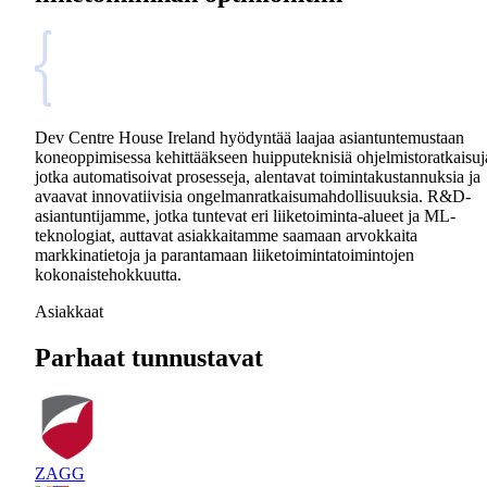
Dev Centre House Ireland hyödyntää laajaa asiantuntemustaan
koneoppimisessa kehittääkseen huipputeknisiä ohjelmistoratkaisuj
jotka automatisoivat prosesseja, alentavat toimintakustannuksia ja
avaavat innovatiivisia ongelmanratkaisumahdollisuuksia. R&D-
asiantuntijamme, jotka tuntevat eri liiketoiminta-alueet ja ML-
teknologiat, auttavat asiakkaitamme saamaan arvokkaita
markkinatietoja ja parantamaan liiketoimintatoimintojen
kokonaistehokkuutta.
Asiakkaat
Parhaat tunnustavat
ZAGG