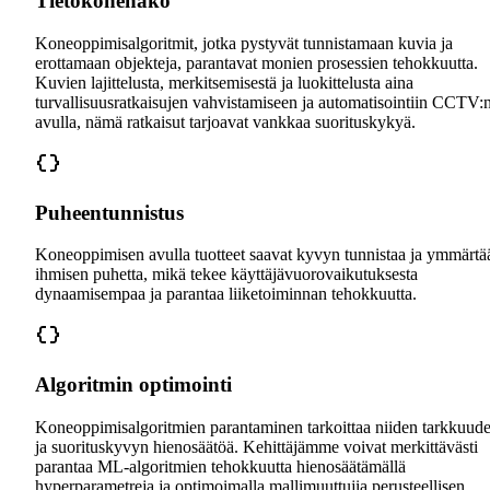
Tietokonenäkö
Koneoppimisalgoritmit, jotka pystyvät tunnistamaan kuvia ja
erottamaan objekteja, parantavat monien prosessien tehokkuutta.
Kuvien lajittelusta, merkitsemisestä ja luokittelusta aina
turvallisuusratkaisujen vahvistamiseen ja automatisointiin CCTV:
avulla, nämä ratkaisut tarjoavat vankkaa suorituskykyä.
Puheentunnistus
Koneoppimisen avulla tuotteet saavat kyvyn tunnistaa ja ymmärtä
ihmisen puhetta, mikä tekee käyttäjävuorovaikutuksesta
dynaamisempaa ja parantaa liiketoiminnan tehokkuutta.
Algoritmin optimointi
Koneoppimisalgoritmien parantaminen tarkoittaa niiden tarkkuud
ja suorituskyvyn hienosäätöä. Kehittäjämme voivat merkittävästi
parantaa ML-algoritmien tehokkuutta hienosäätämällä
hyperparametreja ja optimoimalla mallimuuttujia perusteellisen