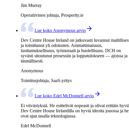
Jim Murray
Operatiivinen johtaja, Prosperity.ie
Lue koko Anonymous arvio
Dev Centre House Ireland on jatkuvasti luvannut maltillises
ja toimittanut yli odotusten. Ammattimaisuus,
luottamuksellisuus, työmoraali ja huolellisuus. DCH on
syvästi sitoutunut prosessiin ja lopputulokseen — ajoissa ja
täsmällisesti.
Anonymous
Toimitusjohtaja, SaaS-yritys
Lue koko Edel McDonnell arvio
Ei viivästyksiä. He esittelivät nopeasti ja olivat erittäin hyvi
Dev Centre House Irelandilla on hyviä ideoita jonossa ja he
ovat ajan tasalla teknologiassa.
Edel McDonnell