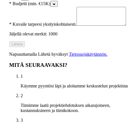
*
Budjetti (min. €15K)
*
Kuvaile tarpeesi yksityiskohtaisesti.
Jäljellä olevat merkit: 1000
Lähetä
Napsauttamalla Lähetä hyväksyt
Tietosuojakäytännön.
MITÄ SEURAAVAKSI?
1
Käymme pyyntösi läpi ja aloitamme keskustelun projektistas
2
Tiimimme laatii projektiehdotuksen aikarajoineen,
kustannuksineen ja tiimikokoon.
3