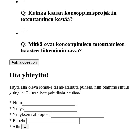
Q:
Kuinka kauan koneoppimisprojektin
toteuttaminen kestää?
Q:
Mitkä ovat koneoppimisen toteuttamisen
haasteet liiketoiminnassa?
Ask a question
Ota yhteyttä!
Täytä alla oleva lomake tai aikatauluta puhelu, niin otamme sinuu
yhteyttä. * merkitsee pakollista kenttää.
*
Nimi
*
Yritys
*
Yrityksen sähköposti
*
Puhelin
*
Aihe