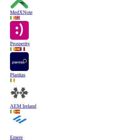
MedXNote
Prosperity
Planitas
AEM Ireland
Emere