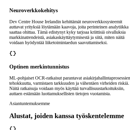
Neuroverkkokehitys
Dev Centre House Irelandin kehittämät neuroverkkosysteemit
auttavat yrityksiä löytämään kaavoja, joita perinteinen analytiikka
saattaa ohittaa. Tämä edistynyt kyky tarjoaa kriittisiä oivalluksia
markkinatrendeistä, asiakaskäyttäytymisestä ja siitä, miten näitä
voidaan hyödyntää liiketoimintaedun saavuttamiseksi.
Optinen merkintunnistus
ML-pohjaiset OCR-ratkaisut parantavat asiakirjahallintaprosessie
tehokkuutta, varmistaen tarkkuuden ja vähentäen virheiden riskiä.
Näitä ratkaisuja voidaan myös käyttää turvallisuustarkoituksiin,
auttaen estämään luottamuksellisten tietojen vuotamista.
Asiantuntemuksemme
Alustat, joiden kanssa työskentelemme