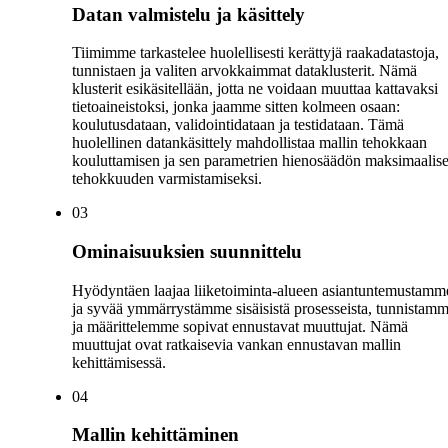
Datan valmistelu ja käsittely
Tiimimme tarkastelee huolellisesti kerättyjä raakadatastoja,
tunnistaen ja valiten arvokkaimmat dataklusterit. Nämä
klusterit esikäsitellään, jotta ne voidaan muuttaa kattavaksi
tietoaineistoksi, jonka jaamme sitten kolmeen osaan:
koulutusdataan, validointidataan ja testidataan. Tämä
huolellinen datankäsittely mahdollistaa mallin tehokkaan
kouluttamisen ja sen parametrien hienosäädön maksimaalis
tehokkuuden varmistamiseksi.
0
3
Ominaisuuksien suunnittelu
Hyödyntäen laajaa liiketoiminta-alueen asiantuntemustamm
ja syvää ymmärrystämme sisäisistä prosesseista, tunnistam
ja määrittelemme sopivat ennustavat muuttujat. Nämä
muuttujat ovat ratkaisevia vankan ennustavan mallin
kehittämisessä.
0
4
Mallin kehittäminen