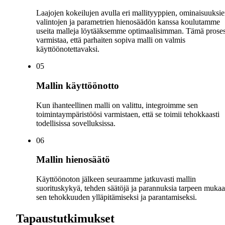
Laajojen kokeilujen avulla eri mallityyppien, ominaisuuksi
valintojen ja parametrien hienosäädön kanssa koulutamme
useita malleja löytääksemme optimaalisimman. Tämä proses
varmistaa, että parhaiten sopiva malli on valmis
käyttöönotettavaksi.
0
5
Mallin käyttöönotto
Kun ihanteellinen malli on valittu, integroimme sen
toimintaympäristöösi varmistaen, että se toimii tehokkaasti
todellisissa sovelluksissa.
0
6
Mallin hienosäätö
Käyttöönoton jälkeen seuraamme jatkuvasti mallin
suorituskykyä, tehden säätöjä ja parannuksia tarpeen muka
sen tehokkuuden ylläpitämiseksi ja parantamiseksi.
Tapaustutkimukset