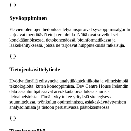
Syväoppiminen
Elävien olentojen tiedonkäsittelyä inspiroivat syväoppimisalgoritm
tarjoavat merkittäviä etuja eri aloilla. Näitä ovat sovellukset
konekäännöksessä, tietokonenäössä, bioinformatiikassa ja
lääkekehityksessä, joissa ne tarjoavat huipputeknisiä ratkaisuja.
Tietojenkäsittelytiede
Hyödyntämällä edistyneitä analytiikkatekniikoita ja viimeisimpiä
teknologioita, kuten koneoppimista, Dev Centre House Irelandin
data-asiantuntijat saavat arvokkaita oivalluksia suurista
tietoaineistoista. Tämä kyky tukee yrityksiä strategisessa
suunnittelussa, työnkulun optimoinnissa, asiakaskäyttäytymisen
analysoinnissa ja tietoon perustuvassa päätöksenteossa.