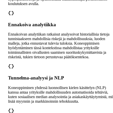
koulutuksen avulla.
Ennakoiva analytiikka
Ennakoivan analytiikan ratkaisut analysoivat historiallisia tietoja
tunnistaakseen mahdollisia riskejä ja mahdollisuuksia, luoden
malleja, jotka ennustavat tulevia tuloksia. Koneoppimisen
hyödyntäminen tässä kontekstissa mahdollistaa yrityksille
toiminnallisten oivallusten saamisen suorituskykymittareista ja
riskeistä, tukien tietoon perustuvaa päätöksentekoa.
Tunnelma-analyysi ja NLP
Koneoppiminen yhdessä luonnollisen kielen käsittelyn (NLP)
kanssa antaa yrityksille mahdollisuuden automatisoida tehtäviä,
kuten sosiaalisen median analysointia ja asiakaskäyttäytymistä, m
lisää myynnin ja markkinoinnin tehokkuutta.