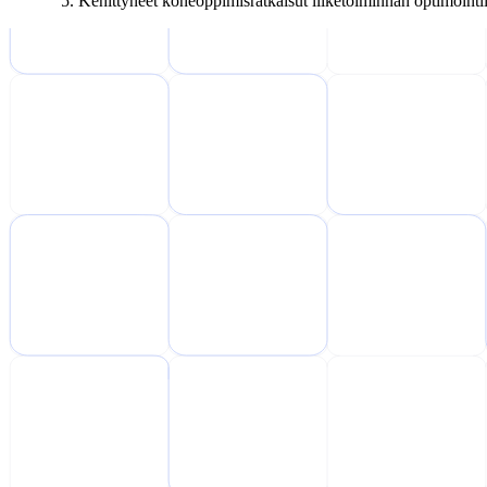
Kehittyneet koneoppimisratkaisut liiketoiminnan optimointi