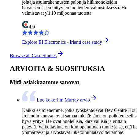
johtaja asuinrakennusten palon ja hiilimonoksidin
havaitsemiseen liittyvien tuotteiden valmistuksessa. He
valmistavat yli 10 miljoonaa tuotetta.
4.0
Explore EI Electronics - Irlanti case study
Browse all Case Studies
ARVIOITA & SUOSITUKSIA
Mitä asiakkaamme sanovat
Lue koko Jim Murray arvio
Kaikki esimiehemme, jotka työskentelevät Dev Centre Hou
Irelandin kanssa, ovat samaa mieltä: tämä on poikkeukselli
hyvä yritys. He ovat huolellisia, kärsivällisiä ja erittäin
päteviä. Vaikuttavinta on kumppanuuden tunne ja se, että h
ymmärtävät ja arvostavat liiketoimintatavoitteitamme.