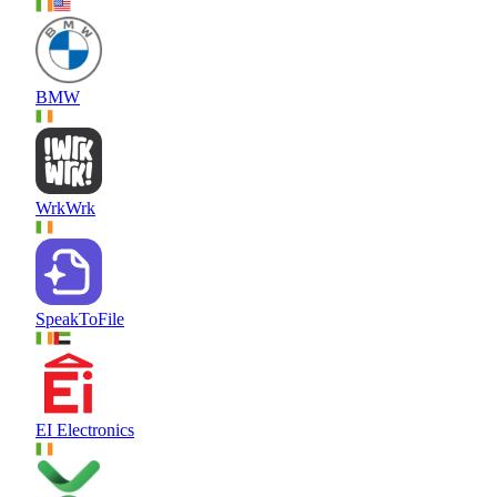
BMW
WrkWrk
SpeakToFile
EI Electronics