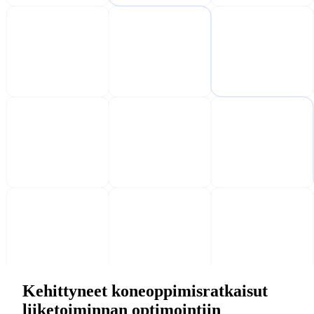
Kehittyneet koneoppimisratkaisut
liiketoiminnan optimointiin