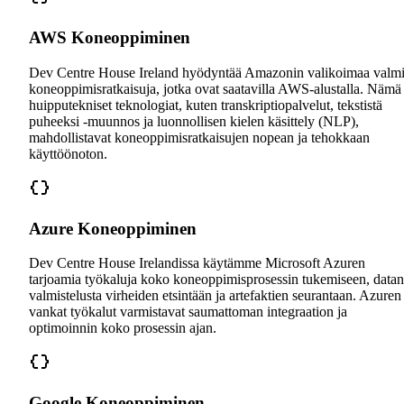
AWS Koneoppiminen
Dev Centre House Ireland hyödyntää Amazonin valikoimaa valmi
koneoppimisratkaisuja, jotka ovat saatavilla AWS-alustalla. Nämä
huipputekniset teknologiat, kuten transkriptiopalvelut, tekstistä
puheeksi -muunnos ja luonnollisen kielen käsittely (NLP),
mahdollistavat koneoppimisratkaisujen nopean ja tehokkaan
käyttöönoton.
Azure Koneoppiminen
Dev Centre House Irelandissa käytämme Microsoft Azuren
tarjoamia työkaluja koko koneoppimisprosessin tukemiseen, datan
valmistelusta virheiden etsintään ja artefaktien seurantaan. Azuren
vankat työkalut varmistavat saumattoman integraation ja
optimoinnin koko prosessin ajan.
Google Koneoppiminen