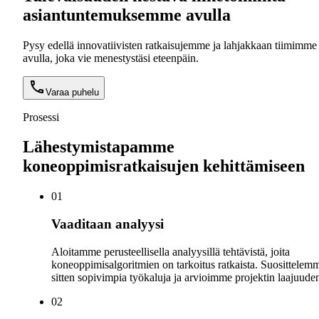
asiantuntemuksemme avulla
Pysy edellä innovatiivisten ratkaisujemme ja lahjakkaan tiimimme
avulla, joka vie menestystäsi eteenpäin.
Varaa puhelu
Prosessi
Lähestymistapamme
koneoppimisratkaisujen kehittämiseen
0
1
Vaaditaan analyysi
Aloitamme perusteellisella analyysillä tehtävistä, joita
koneoppimisalgoritmien on tarkoitus ratkaista. Suosittelem
sitten sopivimpia työkaluja ja arvioimme projektin laajuude
0
2