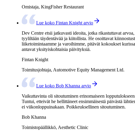
Omistaja, KingFisher Restaurant
Lue koko Fintan Knight arvio
Dev Centre etsii jatkuvasti ideoita, jotka rikastuttavat arvoa,
tyyliltään täydentävää ja kiitollista. He osoittavat kiinnostus
liiketoimintaamme ja varoihimme, pitävät kokoukset kurissa
antavat yksityiskohtaisia päivityksiä.
Fintan Knight
Toimitusjohtaja, Automotive Equity Management Ltd.
Lue koko Bob Khanna arvio
Vaikuttavinta oli sitoutuminen erinomaiseen lopputulokseen
Tuntui, etteivät he hellittäneet ensimmäisestä päivästä lähtie
ei viikonloppuinakaan. Poikkeuksellinen sitoutuminen.
Bob Khanna
Toimistopäällikkö, Aesthetic Clinic