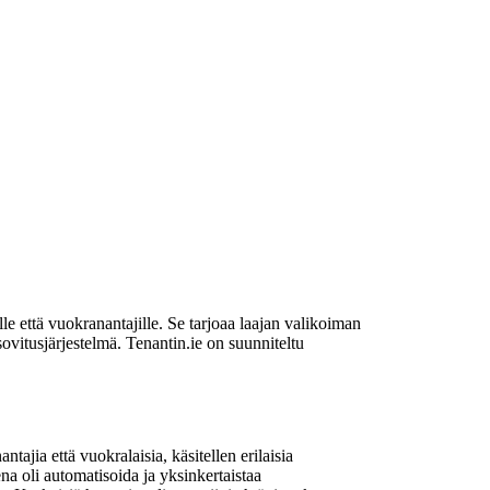
e että vuokranantajille. Se tarjoaa laajan valikoiman
sovitusjärjestelmä. Tenantin.ie on suunniteltu
tajia että vuokralaisia, käsitellen erilaisia
na oli automatisoida ja yksinkertaistaa