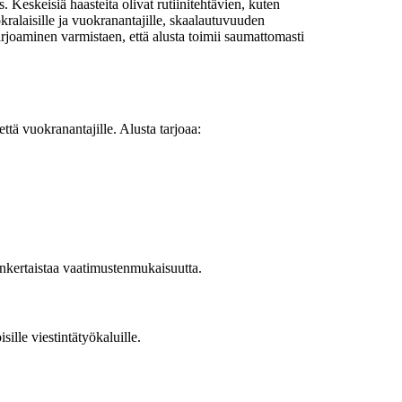
Keskeisiä haasteita olivat rutiinitehtävien, kuten
alaisille ja vuokranantajille, skaalautuvuuden
oaminen varmistaen, että alusta toimii saumattomasti
ttä vuokranantajille. Alusta tarjoaa:
ksinkertaistaa vaatimustenmukaisuutta.
ille viestintätyökaluille.