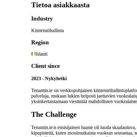
Tietoa asiakkaasta
Industry
Kiinteistöhallinta
Region
Irlanti
Client since
2023 - Nykyhetki
Tenantin.ie on verkkopohjainen kiinteistöhallintoplatf
palveluja, mukaan lukien helposti jaettavien vuokralaisp
yksinkertaistamaan viestintää mahdollisten vuokralaisten
The Challenge
Tenantin.ie:n ensisijainen haaste oli luoda skaalautuva, 
kipupisteitä, kuten monimutkaista vuokran seurantaa, teh