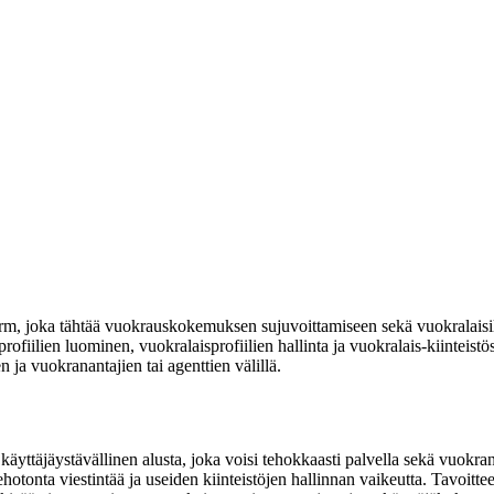
orm, joka tähtää vuokrauskokemuksen sujuvoittamiseen sekä vuokralaisill
rofiilien luominen, vuokralaisprofiilien hallinta ja vuokralais-kiinteistö
 ja vuokranantajien tai agenttien välillä.
käyttäjäystävällinen alusta, joka voisi tehokkaasti palvella sekä vuokranan
otonta viestintää ja useiden kiinteistöjen hallinnan vaikeutta. Tavoittee