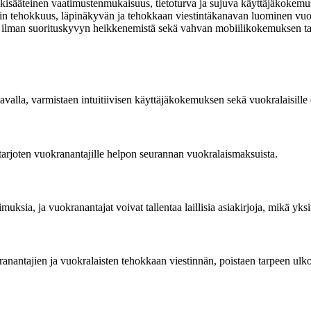
sääteinen vaatimustenmukaisuus, tietoturva ja sujuva käyttäjäkokemus. 
n tehokkuus, läpinäkyvän ja tehokkaan viestintäkanavan luominen vuokr
lman suorituskyvyn heikkenemistä sekä vahvan mobiilikokemuksen tarj
avalla, varmistaen intuitiivisen käyttäjäkokemuksen sekä vuokralaisille e
tarjoten vuokranantajille helpon seurannan vuokralaismaksuista.
imuksia, ja vuokranantajat voivat tallentaa laillisia asiakirjoja, mikä y
anantajien ja vuokralaisten tehokkaan viestinnän, poistaen tarpeen ulkois