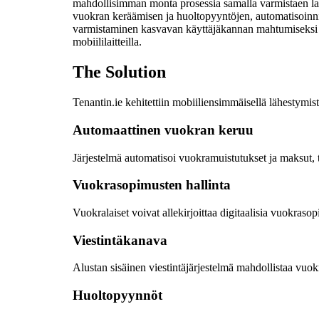
mahdollisimman monta prosessia samalla varmistaen laki
vuokran keräämisen ja huoltopyyntöjen, automatisoinni
varmistaminen kasvavan käyttäjäkannan mahtumiseksi i
mobiililaitteilla.
The Solution
Tenantin.ie kehitettiin mobiiliensimmäisellä lähestymist
Automaattinen vuokran keruu
Järjestelmä automatisoi vuokramuistutukset ja maksut, 
Vuokrasopimusten hallinta
Vuokralaiset voivat allekirjoittaa digitaalisia vuokrasop
Viestintäkanava
Alustan sisäinen viestintäjärjestelmä mahdollistaa vuokr
Huoltopyynnöt