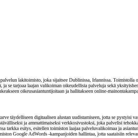
velun lakitoimisto, joka sijaitsee Dublinissa, Irlannissa. Toimistolla 
ja se tarjoaa laajan valikoiman oikeudellisia palveluja sekä yksityishenki
tukeakseen oikeusasiantuntijoitaan ja hallitakseen online-mainontakampa
tarve täydelliseen digitaalisen alustan uudistamiseen, jotta se pystyis
tävälliseksi ja ammattimaiseksi verkkosivustoksi, joka palvelisi tehokka
nsa tarkka esitys, esitellen toimiston laajaa palveluvalikoimaa ja asia
imiston Google AdWords -kampanjoiden hallintaa, jotta saataisiin relevantt