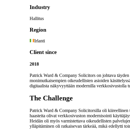
Industry
Hallitus
Region
Irlanti
Client since
2018
Patrick Ward & Company Solicitors on johtava täyden pal
monimutkaisempien oikeudellisten asioiden käsittelyssä, 
digitaalista näkyvyyttään modernilla verkkosivustolla 
The Challenge
Patrick Ward & Company Solicitorsilla oli kiireellinen 
haasteita olivat verkkosivuston modernisointi käyttäjäys
Heidän oli myös varmistettava oikeudellisten palveluje
ylläpitäminen oli ratkaisevan tärkeää, mikä edellytti to