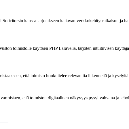
 Solicitorsin kanssa tarjotakseen kattavan verkkokehitysratkaisun ja ha
vuston toimistolle käyttäen PHP Laravelia, tarjoten intuitiivisen käyttä
taakseen, että toimisto houkuttelee relevanttia liikennettä ja kyselyitä
varmistaen, että toimiston digitaalinen näkyvyys pysyi vahvana ja teh