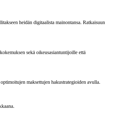
llitakseen heidän digitaalista mainontansa. Ratkaisuun
jäkokemuksen sekä oikeusasiantuntijoille että
 optimoitujen maksettujen hakustrategioiden avulla.
okkaana.