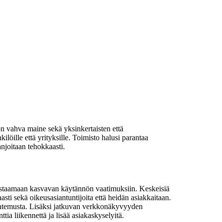
on vahva maine sekä yksinkertaisten että
löille että yrityksille. Toimisto halusi parantaa
njoitaan tehokkaasti.
i vastaamaan kasvavan käytännön vaatimuksiin. Keskeisiä
asti sekä oikeusasiantuntijoita että heidän asiakkaitaan.
ntuntemusta. Lisäksi jatkuvan verkkonäkyvyyden
ia liikennettä ja lisää asiakaskyselyitä.