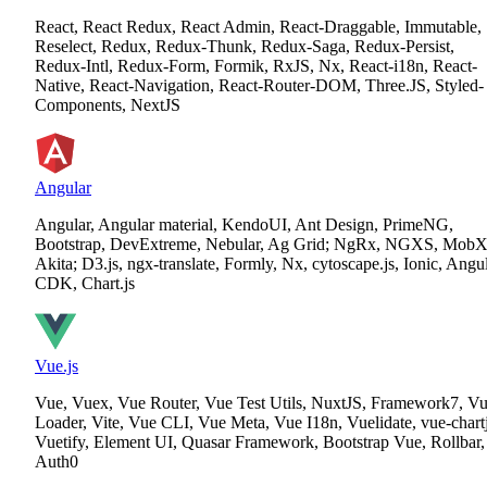
React, React Redux, React Admin, React-Draggable, Immutable,
Reselect, Redux, Redux-Thunk, Redux-Saga, Redux-Persist,
Redux-Intl, Redux-Form, Formik, RxJS, Nx, React-i18n, React-
Native, React-Navigation, React-Router-DOM, Three.JS, Styled-
Components, NextJS
Angular
Angular, Angular material, KendoUI, Ant Design, PrimeNG,
Bootstrap, DevExtreme, Nebular, Ag Grid; NgRx, NGXS, MobX
Akita; D3.js, ngx-translate, Formly, Nx, cytoscape.js, Ionic, Angu
CDK, Chart.js
Vue.js
Vue, Vuex, Vue Router, Vue Test Utils, NuxtJS, Framework7, V
Loader, Vite, Vue CLI, Vue Meta, Vue I18n, Vuelidate, vue-chartj
Vuetify, Element UI, Quasar Framework, Bootstrap Vue, Rollbar,
Auth0