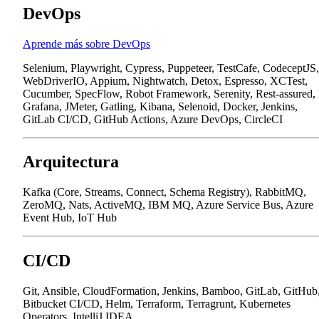
DevOps
Aprende más sobre DevOps
Selenium, Playwright, Cypress, Puppeteer, TestCafe, CodeceptJS,
WebDriverIO, Appium, Nightwatch, Detox, Espresso, XCTest,
Cucumber, SpecFlow, Robot Framework, Serenity, Rest-assured,
Grafana, JMeter, Gatling, Kibana, Selenoid, Docker, Jenkins,
GitLab CI/CD, GitHub Actions, Azure DevOps, CircleCI
Arquitectura
Kafka (Core, Streams, Connect, Schema Registry), RabbitMQ,
ZeroMQ, Nats, ActiveMQ, IBM MQ, Azure Service Bus, Azure
Event Hub, IoT Hub
CI/CD
Git, Ansible, CloudFormation, Jenkins, Bamboo, GitLab, GitHub
Bitbucket CI/CD, Helm, Terraform, Terragrunt, Kubernetes
Operators, IntelliJ IDEA