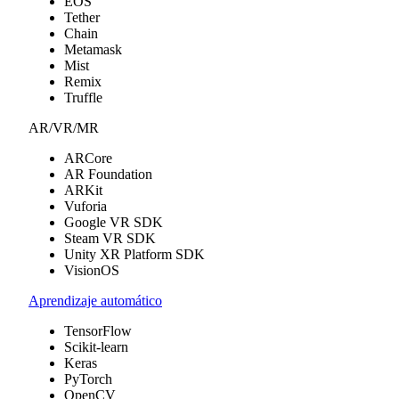
EOS
Tether
Chain
Metamask
Mist
Remix
Truffle
AR/VR/MR
ARCore
AR Foundation
ARKit
Vuforia
Google VR SDK
Steam VR SDK
Unity XR Platform SDK
VisionOS
Aprendizaje automático
TensorFlow
Scikit-learn
Keras
PyTorch
OpenCV