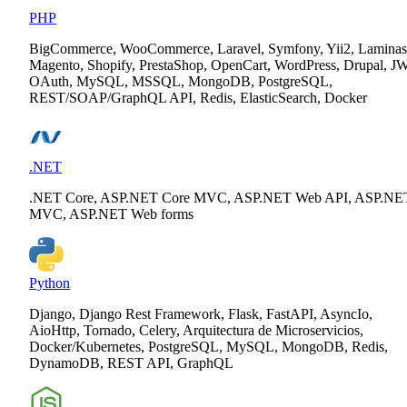
PHP
BigCommerce, WooCommerce, Laravel, Symfony, Yii2, Laminas
Magento, Shopify, PrestaShop, OpenCart, WordPress, Drupal, J
OAuth, MySQL, MSSQL, MongoDB, PostgreSQL,
REST/SOAP/GraphQL API, Redis, ElasticSearch, Docker
.NET
.NET Core, ASP.NET Core MVC, ASP.NET Web API, ASP.NE
MVC, ASP.NET Web forms
Python
Django, Django Rest Framework, Flask, FastAPI, AsyncIo,
AioHttp, Tornado, Celery, Arquitectura de Microservicios,
Docker/Kubernetes, PostgreSQL, MySQL, MongoDB, Redis,
DynamoDB, REST API, GraphQL