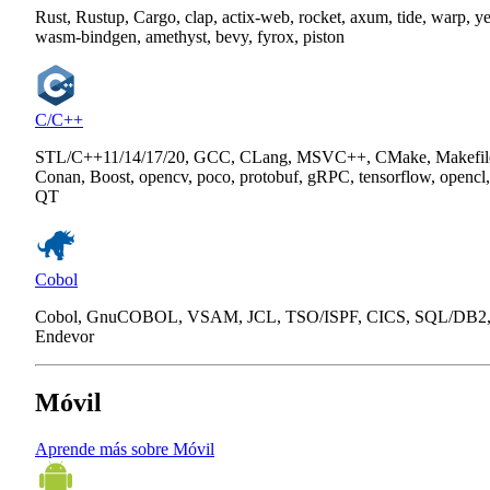
Rust, Rustup, Cargo, clap, actix-web, rocket, axum, tide, warp, y
wasm-bindgen, amethyst, bevy, fyrox, piston
C/C++
STL/C++11/14/17/20, GCC, CLang, MSVC++, CMake, Makefil
Conan, Boost, opencv, poco, protobuf, gRPC, tensorflow, opencl,
QT
Cobol
Cobol, GnuCOBOL, VSAM, JCL, TSO/ISPF, CICS, SQL/DB2
Endevor
Móvil
Aprende más sobre Móvil