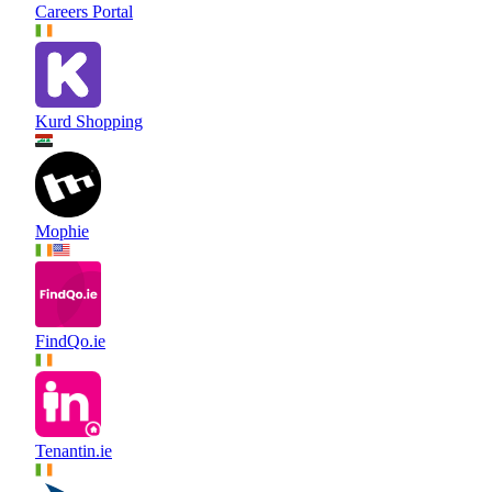
Careers Portal
Kurd Shopping
Mophie
FindQo.ie
Tenantin.ie