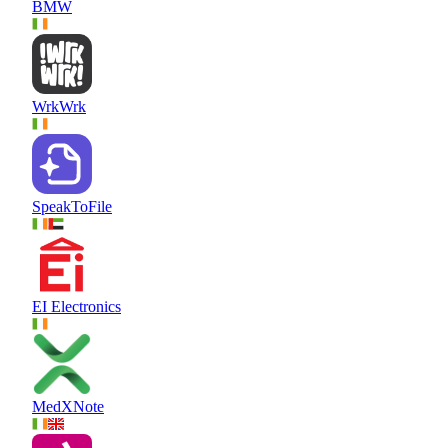
BMW
WrkWrk
SpeakToFile
EI Electronics
MedXNote