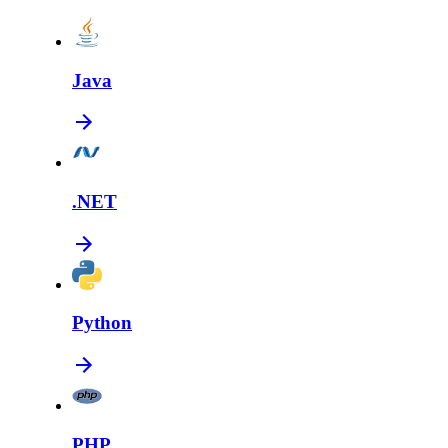
Java
.NET
Python
PHP