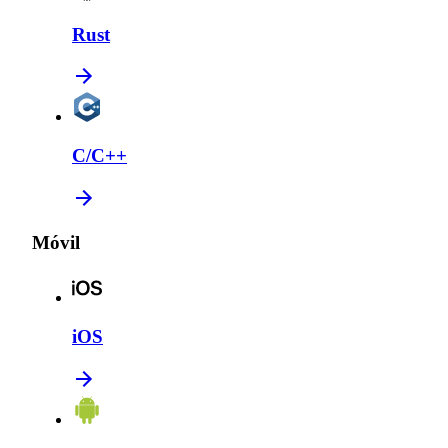
Rust
C/C++
Móvil
iOS