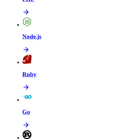
Node.js
Ruby
Go