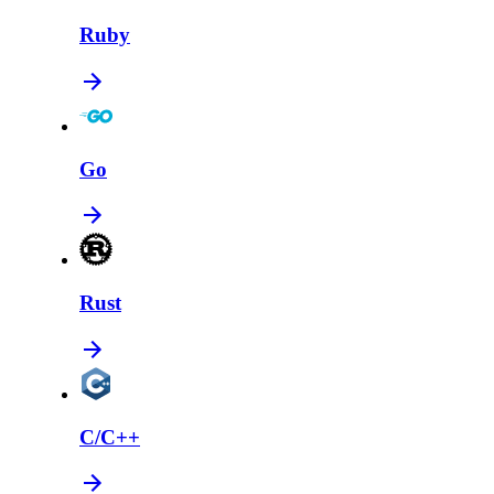
Ruby
Go
Rust
C/C++