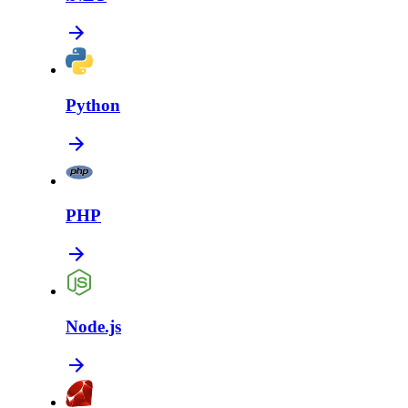
Python
PHP
Node.js