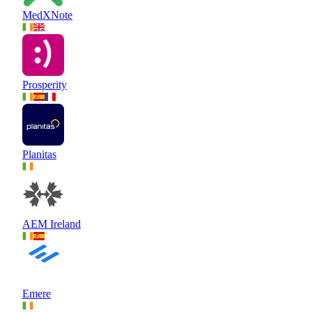
MedXNote
Prosperity
Planitas
AEM Ireland
Emere