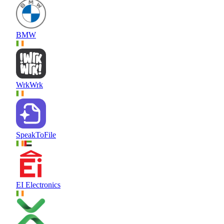
BMW
WrkWrk
SpeakToFile
EI Electronics