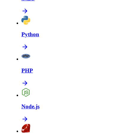
Python
PHP
Node.js