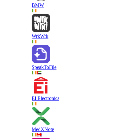
BMW
WrkWrk
SpeakToFile
EI Electronics
MedXNote