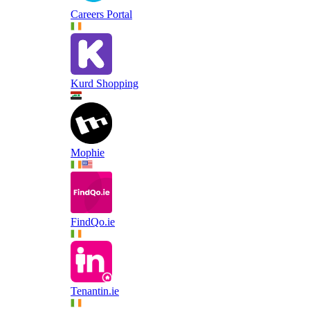
Careers Portal
Kurd Shopping
Mophie
FindQo.ie
Tenantin.ie