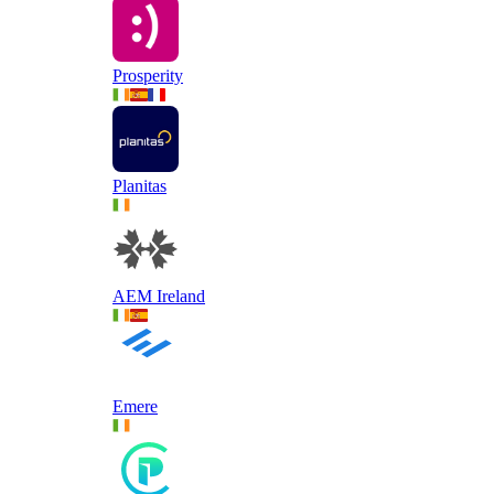
Prosperity
Planitas
AEM Ireland
Emere