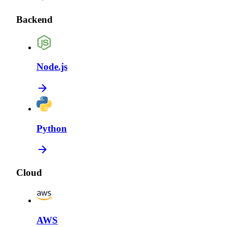
Backend
Node.js
Python
Cloud
AWS