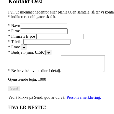
Kontakt Oss!
Fyll ut skjemaet nedenfor eller planlegg en samtale, så tar vi konta
* indikerer et obligatorisk felt.
*
Navn
*
Firma
*
Firmaets E-post
*
Telefon
*
Emne
*
Budsjett (min. €15K)
*
Beskriv behovene dine i detalj.
Gjenstående tegn: 1000
Send
Ved å klikke på Send, godtar du vår
Personvernerklæring.
HVA ER NESTE?