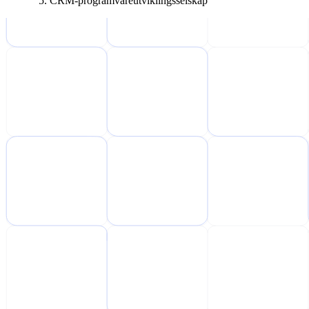
CRM-programvareutviklingsselskap