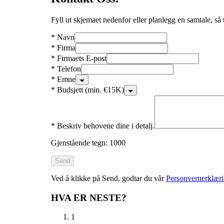
Fyll ut skjemaet nedenfor eller planlegg en samtale, så ta
*
Navn
*
Firma
*
Firmaets E-post
*
Telefon
*
Emne
*
Budsjett (min. €15K)
*
Beskriv behovene dine i detalj.
Gjenstående tegn: 1000
Send
Ved å klikke på Send, godtar du vår
Personvernerklæri
HVA ER NESTE?
1