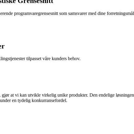
tiske Grensesnitt
nerende programvaregrensesnitt som samsvarer med dine forretningsmål.
er
lingstjenester tilpasset våre kunders behov.
 gjør at vi kan utvikle virkelig unike produkter. Den endelige løsning
under en tydelig konkurransefordel.