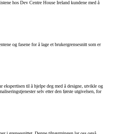
sialistene hos Dev Centre House Ireland kundene med å
entene og fasene for å lage et brukergrensesnitt som er
ekspertisen til å hjelpe deg med å designe, utvikle og
aliseringstjenester selv etter den første utgivelsen, for
ner i grensesnittet. Denne tilnærmingen lar oss også