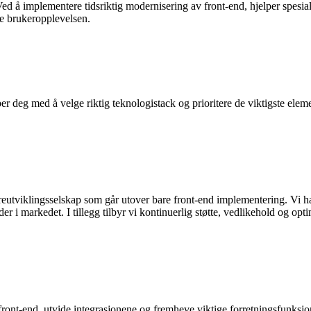
. Ved å implementere tidsriktig modernisering av front-end, hjelper spe
e brukeropplevelsen.
per deg med å velge riktig teknologistack og prioritere de viktigste elem
tviklingsselskap som går utover bare front-end implementering. Vi har 
 i markedet. I tillegg tilbyr vi kontinuerlig støtte, vedlikehold og optim
front-end, utvide integrasjonene og fremheve viktige forretningsfunksjo