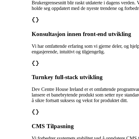
Brukergrensesnitt blir raskt utdaterte i dagens verden
holde seg oppdatert med de nyeste trendene og forbedr
Konsultasjon innen front-end utvikling
Vi har omfattende erfaring som vi gjerne deler, og hjel
engasjerende, intuitivt og tilgjengelig.
Turnkey full-stack utvikling
Dev Centre House Ireland er et omfattende programvareu
lansere et banebrytende produkt som setter nye standarder
å sikre fortsatt suksess og vekst for produktet ditt.
CMS Tilpasning
Vi forbedrer systemets stabilitet ved å oppdatere CMS 