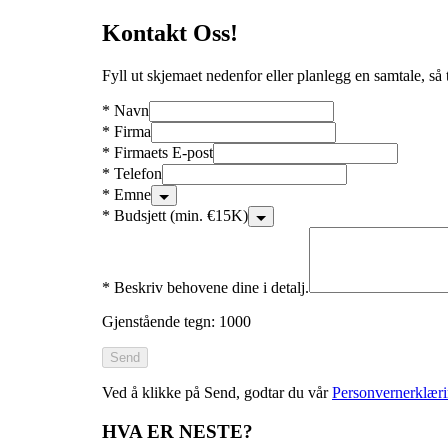
Kontakt Oss!
Fyll ut skjemaet nedenfor eller planlegg en samtale, så ta
*
Navn
*
Firma
*
Firmaets E-post
*
Telefon
*
Emne
*
Budsjett (min. €15K)
*
Beskriv behovene dine i detalj.
Gjenstående tegn: 1000
Send
Ved å klikke på Send, godtar du vår
Personvernerklæri
HVA ER NESTE?