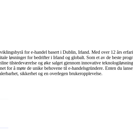
klingsbyrå for e-handel basert i Dublin, Irland. Med over 12 års erfari
ale løsninger for bedrifter i Irland og globalt. Som et av de beste prog
 online tilstedeværelse og øke salget gjennom innovative teknologiløsning
net for å møte de unike behovene til e-handelsgründere. Enten du lansere
kalerbarhet, sikkerhet og en overlegen brukeropplevelse.