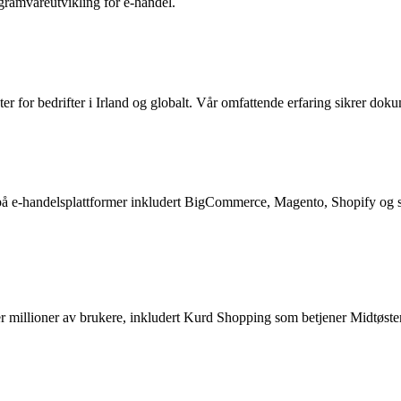
gramvareutvikling for e-handel.
er for bedrifter i Irland og globalt. Vår omfattende erfaring sikrer dok
 på e-handelsplattformer inkludert BigCommerce, Magento, Shopify og sk
 millioner av brukere, inkludert Kurd Shopping som betjener Midtøsten-m