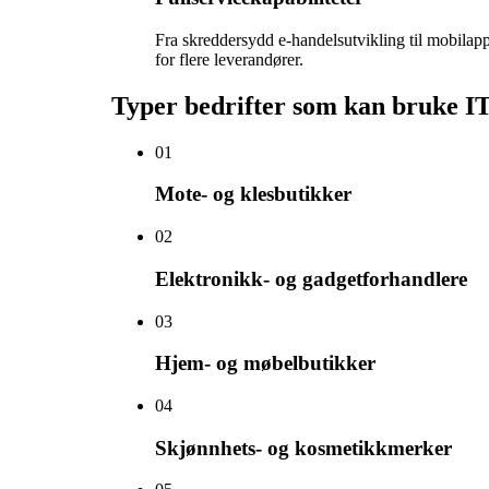
Fra skreddersydd e-handelsutvikling til mobilappe
for flere leverandører.
Typer bedrifter som kan bruke IT-
0
1
Mote- og klesbutikker
0
2
Elektronikk- og gadgetforhandlere
0
3
Hjem- og møbelbutikker
0
4
Skjønnhets- og kosmetikkmerker