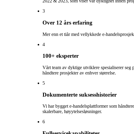
2022 & 2023, som viser vår dyktighet innen pro
3
Over 12 års erfaring
Mer enn et tiår med vellykkede e-handelsprosjekt
4
100+ eksperter
Vårt team av dyktige utviklere spesialiserer seg
håndtere prosjekter av enhver størrelse.
5
Dokumenterte suksesshistorier
Vi har bygget e-handelsplattformer som håndterer
skalerbare, høyytelsesløsninger.
6
Fullservicekapabiliteter