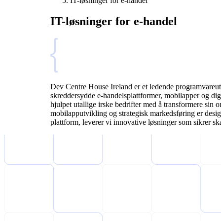
IT-løsninger for e-handel
IT-løsninger for e-handel
Dev Centre House Ireland er et ledende programvareutvi
skreddersydde e-handelsplattformer, mobilapper og digit
hjulpet utallige irske bedrifter med å transformere sin
mobilapputvikling og strategisk markedsføring er desig
plattform, leverer vi innovative løsninger som sikrer s