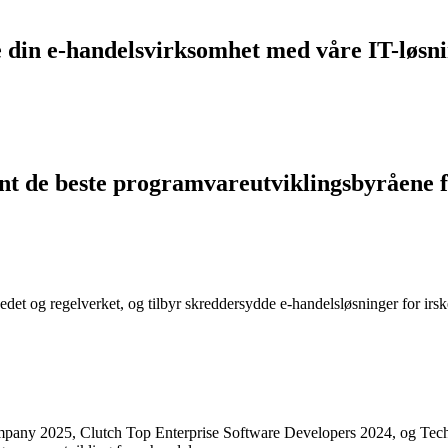
re din e-handelsvirksomhet med våre IT-løsn
t de beste programvareutviklingsbyråene fo
arkedet og regelverket, og tilbyr skreddersydde e-handelsløsninger for i
mpany 2025, Clutch Top Enterprise Software Developers 2024, og Te