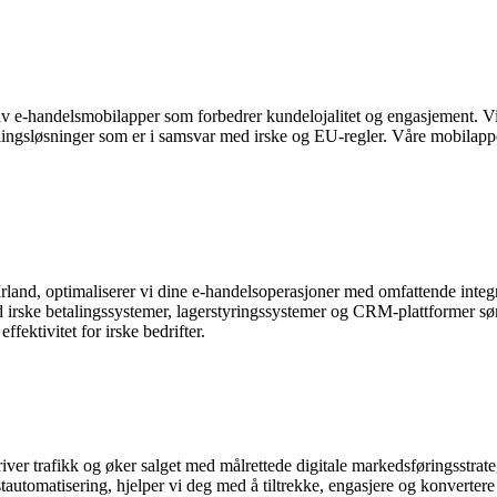
g av e-handelsmobilapper som forbedrer kundelojalitet og engasjement. V
lingsløsninger som er i samsvar med irske og EU-regler. Våre mobilapper
rland, optimaliserer vi dine e-handelsoperasjoner med omfattende integra
d irske betalingssystemer, lagerstyringssystemer og CRM-plattformer søm
ffektivitet for irske bedrifter.
iver trafikk og øker salget med målrettede digitale markedsføringsstrat
automatisering, hjelper vi deg med å tiltrekke, engasjere og konvertere