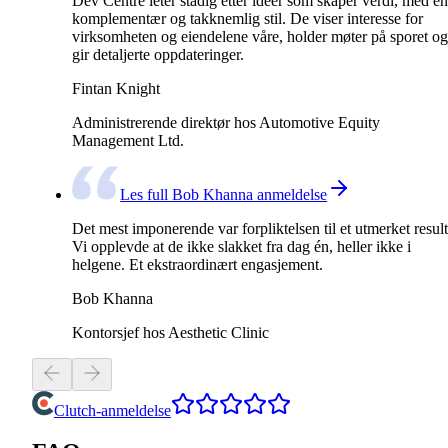
Dev Centre leter stadig etter ideer som skaper verdi, med en
komplementær og takknemlig stil. De viser interesse for
virksomheten og eiendelene våre, holder møter på sporet og
gir detaljerte oppdateringer.
Fintan Knight
Administrerende direktør hos Automotive Equity
Management Ltd.
Les full Bob Khanna anmeldelse
Det mest imponerende var forpliktelsen til et utmerket result
Vi opplevde at de ikke slakket fra dag én, heller ikke i
helgene. Et ekstraordinært engasjement.
Bob Khanna
Kontorsjef hos Aesthetic Clinic
Clutch-anmeldelse