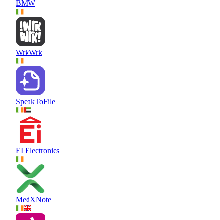
BMW
WrkWrk
SpeakToFile
EI Electronics
MedXNote