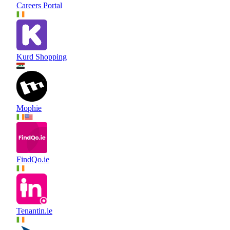
Careers Portal
Kurd Shopping
Mophie
FindQo.ie
Tenantin.ie