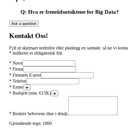
Q:
Hva er fremtidsutsiktene for Big Data?
Ask a question
Kontakt Oss!
Fyll ut skjemaet nedenfor eller planlegg en samtale, så tar vi konta
* indikerer et obligatorisk felt.
*
Navn
*
Firma
*
Firmaets E-post
*
Telefon
*
Emne
*
Budsjett (min. €15K)
*
Beskriv behovene dine i detalj.
Gjenstående tegn: 1000