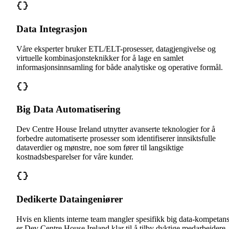
Data Integrasjon
Våre eksperter bruker ETL/ELT-prosesser, datagjengivelse og
virtuelle kombinasjonsteknikker for å lage en samlet
informasjonsinnsamling for både analytiske og operative formål.
Big Data Automatisering
Dev Centre House Ireland utnytter avanserte teknologier for å
forbedre automatiserte prosesser som identifiserer innsiktsfulle
dataverdier og mønstre, noe som fører til langsiktige
kostnadsbesparelser for våre kunder.
Dedikerte Dataingeniører
Hvis en klients interne team mangler spesifikk big data-kompetans
er Dev Centre House Ireland klar til å tilby dyktige medarbeidere