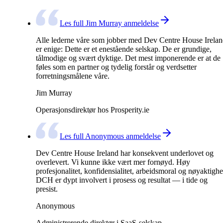
Les full Jim Murray anmeldelse
Alle lederne våre som jobber med Dev Centre House Irela
er enige: Dette er et enestående selskap. De er grundige,
tålmodige og svært dyktige. Det mest imponerende er at de
føles som en partner og tydelig forstår og verdsetter
forretningsmålene våre.
Jim Murray
Operasjonsdirektør hos Prosperity.ie
Les full Anonymous anmeldelse
Dev Centre House Ireland har konsekvent underlovet og
overlevert. Vi kunne ikke vært mer fornøyd. Høy
profesjonalitet, konfidensialitet, arbeidsmoral og nøyaktighe
DCH er dypt involvert i prosess og resultat — i tide og
presist.
Anonymous
Administrerende direktør i SaaS-selskap