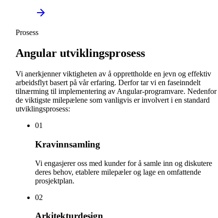
Prosess
Angular utviklingsprosess
Vi anerkjenner viktigheten av å opprettholde en jevn og effektiv
arbeidsflyt basert på vår erfaring. Derfor tar vi en faseinndelt
tilnærming til implementering av Angular-programvare. Nedenfor 
de viktigste milepælene som vanligvis er involvert i en standard
utviklingsprosess:
0
1
Kravinnsamling
Vi engasjerer oss med kunder for å samle inn og diskutere
deres behov, etablere milepæler og lage en omfattende
prosjektplan.
0
2
Arkitekturdesign