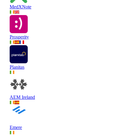
MedXNote
Prosperity
Planitas
AEM Ireland
Emere