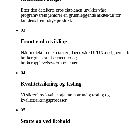
Etter den detaljerte prosjektplanen utvikler våre
programvareingeniører en grunnleggende arkitektur for
kundens fremtidige produkt.
0
3
Front-end utvikling
Når arkitekturen er etablert, lager våre UI/UX-designere all
brukergrensesnittselementer og
brukeropplevelseskomponenter.
0
4
Kvalitetssikring og testing
Vi sikrer høy kvalitet gjennom grundig testing og
kvalitetssikringsprosesser.
0
5
Støtte og vedlikehold