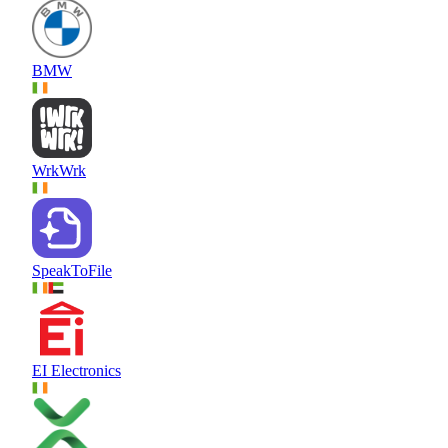
BMW
WrkWrk
SpeakToFile
EI Electronics