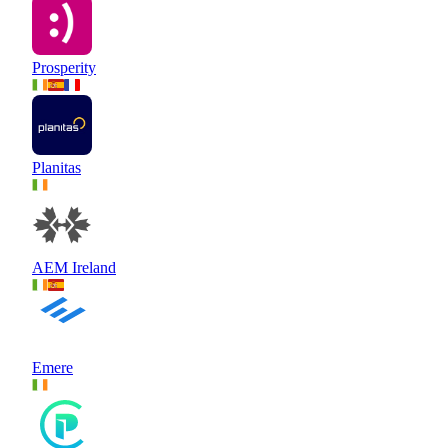
Prosperity
Planitas
AEM Ireland
Emere