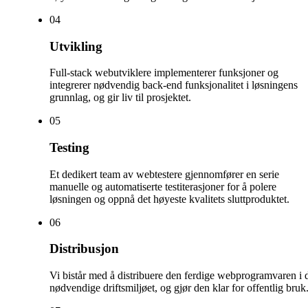
0
4
Utvikling
Full-stack webutviklere implementerer funksjoner og
integrerer nødvendig back-end funksjonalitet i løsningens
grunnlag, og gir liv til prosjektet.
0
5
Testing
Et dedikert team av webtestere gjennomfører en serie
manuelle og automatiserte testiterasjoner for å polere
løsningen og oppnå det høyeste kvalitets sluttproduktet.
0
6
Distribusjon
Vi bistår med å distribuere den ferdige webprogramvaren i 
nødvendige driftsmiljøet, og gjør den klar for offentlig bruk