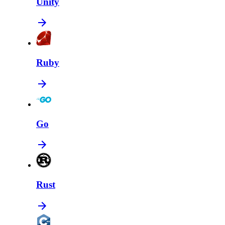
Unity
Ruby
Go
Rust