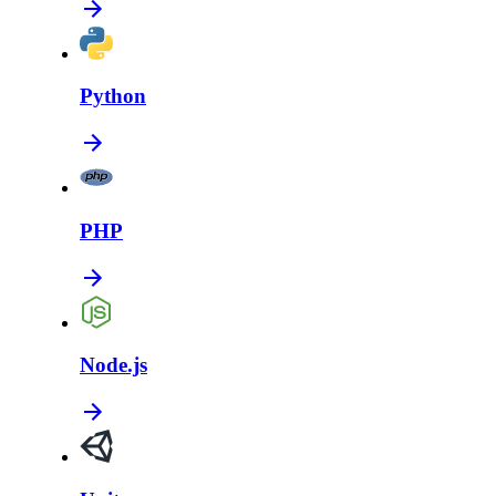
Python
PHP
Node.js