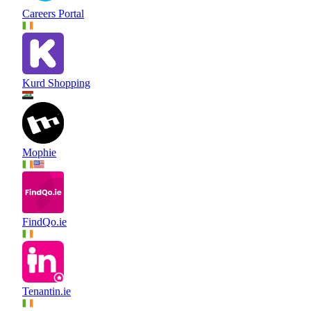
Careers Portal
Kurd Shopping
Mophie
FindQo.ie
Tenantin.ie