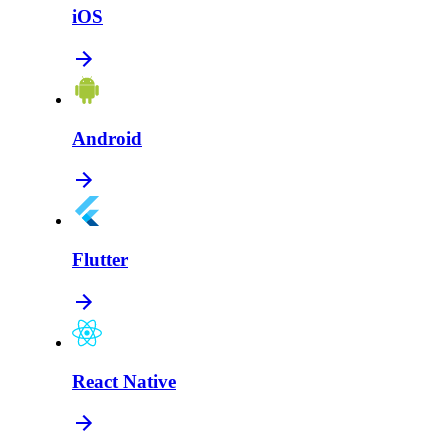
iOS
Android
Flutter
React Native