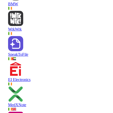
BMW
WrkWrk
SpeakToFile
EI Electronics
MedXNote