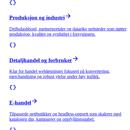
Produksjon og industri
Driftsdashbord, partnerportaler og datarike nettsteder som støtter
produksjon, kvalitet og synlighet i forsyningen.
Detaljhandel og forbruker
Klar for handel webløsninger fokusert på konvertering,
merchandising og robust ytelse under høy trafikk.
E-handel
Tilpassede nettbutikker og headless-oppsett som skalerer med
katalogen din, kampanjer og oppfyllingsstabel.