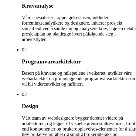
Kravanalyse
Våre spesialister i oppdagelsesfasen, inkludert
forretningsanalytikere og designere, initierer prosjekt
samarbeid ved å samle inn og analysere krav, lage en detalje
prosjektplan og planlegge hvert påfølgende steg i
arbeidsflyten.
0
2
Programvarearkitektur
Basert på kravene og milepælene i veikartet, utvikler våre
webarkitekter en grunnleggende programvarearkitektur so
vil bli videreutviklet og raffinert.
0
3
Design
Vårt team av webdesignere bygger deretter videre på
arkitekturen, og legger til visuelle grensesnittressurser, front
end komponenter og brukeropplevelses-elementer for å sikr
høy brukervennlighet og smidig brukerinteraksjon.