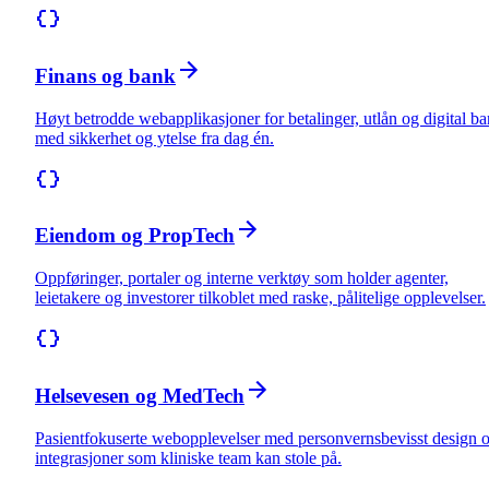
Finans og bank
Høyt betrodde webapplikasjoner for betalinger, utlån og digital b
med sikkerhet og ytelse fra dag én.
Eiendom og PropTech
Oppføringer, portaler og interne verktøy som holder agenter,
leietakere og investorer tilkoblet med raske, pålitelige opplevelser.
Helsevesen og MedTech
Pasientfokuserte webopplevelser med personvernsbevisst design 
integrasjoner som kliniske team kan stole på.