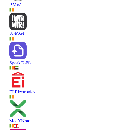
BMW
WrkWrk
SpeakToFile
EI Electronics
MedXNote