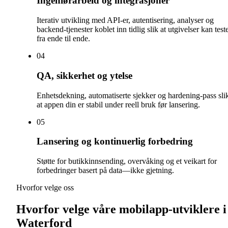
Ingeniørarbeid og integrasjoner
Iterativ utvikling med API-er, autentisering, analyser og
backend-tjenester koblet inn tidlig slik at utgivelser kan test
fra ende til ende.
0
4
QA, sikkerhet og ytelse
Enhetsdekning, automatiserte sjekker og hardening-pass sli
at appen din er stabil under reell bruk før lansering.
0
5
Lansering og kontinuerlig forbedring
Støtte for butikkinnsending, overvåking og et veikart for
forbedringer basert på data—ikke gjetning.
Hvorfor velge oss
Hvorfor velge våre mobilapp-utviklere i
Waterford