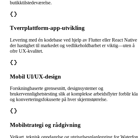
butikktilstedeværelse.
Tverrplattform-app-utvikling
Levering med én kodebase ved hjelp av Flutter eller React Native
der hastighet til markedet og vedlikeholdbarhet er viktig—uten å
ofre UX-kvalitet.
Mobil UI/UX-design
Forskningbaserte grensesnitt, designsystemer og
brukervennlighetstesting slik at komplekse arbeidsflyter forblir kla
og konverteringsfokuserte på hver skjermstørrelse.
Mobilstrategi og rådgivning
Veikart, teknisk oppdagelse og utgivelsesplanlegging for Waterfor