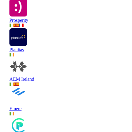
Prosperity
Planitas
AEM Ireland
Emere