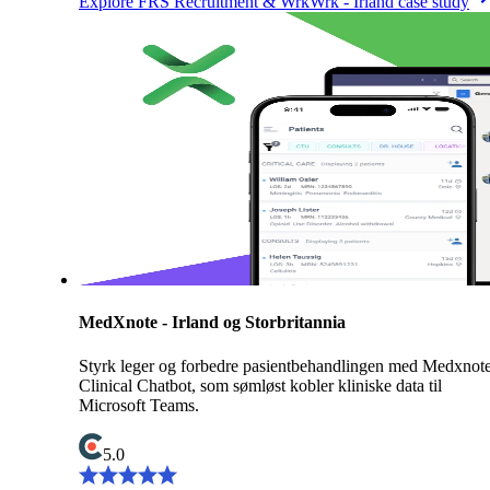
Explore FRS Recruitment & WrkWrk - Irland case study
MedXnote - Irland og Storbritannia
Styrk leger og forbedre pasientbehandlingen med Medxnot
Clinical Chatbot, som sømløst kobler kliniske data til
Microsoft Teams.
5.0