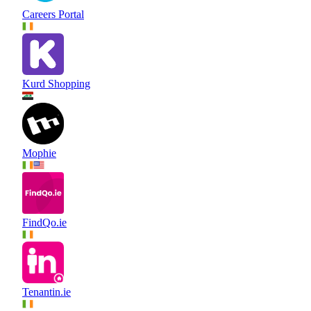
Careers Portal
Kurd Shopping
Mophie
FindQo.ie
Tenantin.ie