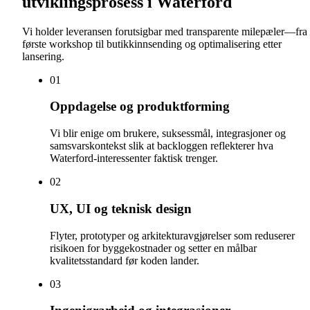
utviklingsprosess i Waterford
Vi holder leveransen forutsigbar med transparente milepæler—fra
første workshop til butikkinnsending og optimalisering etter
lansering.
0
1
Oppdagelse og produktforming
Vi blir enige om brukere, suksessmål, integrasjoner og
samsvarskontekst slik at backloggen reflekterer hva
Waterford-interessenter faktisk trenger.
0
2
UX, UI og teknisk design
Flyter, prototyper og arkitekturavgjørelser som reduserer
risikoen for byggekostnader og setter en målbar
kvalitetsstandard før koden lander.
0
3