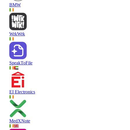
BMW
WrkWrk
SpeakToFile
EI Electronics
MedXNote