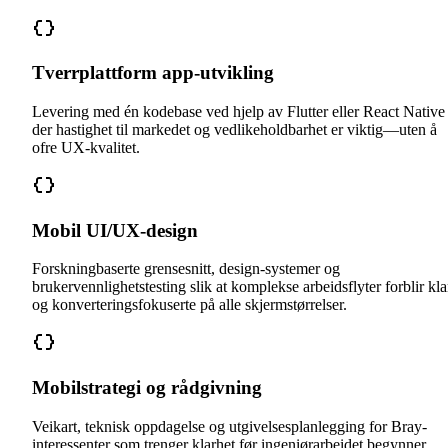
Tverrplattform app-utvikling
Levering med én kodebase ved hjelp av Flutter eller React Native
der hastighet til markedet og vedlikeholdbarhet er viktig—uten å
ofre UX-kvalitet.
Mobil UI/UX-design
Forskningbaserte grensesnitt, design-systemer og
brukervennlighetstesting slik at komplekse arbeidsflyter forblir kla
og konverteringsfokuserte på alle skjermstørrelser.
Mobilstrategi og rådgivning
Veikart, teknisk oppdagelse og utgivelsesplanlegging for Bray-
interessenter som trenger klarhet før ingeniørarbeidet begynner.