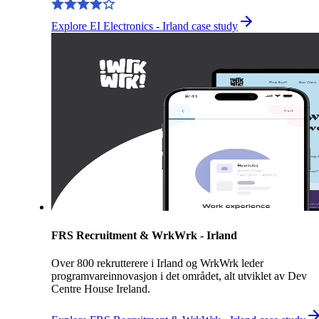
Explore EI Electronics - Irland case study
FRS Recruitment & WrkWrk - Irland
Over 800 rekrutterere i Irland og WrkWrk leder
programvareinnovasjon i det området, alt utviklet av Dev
Centre House Ireland.