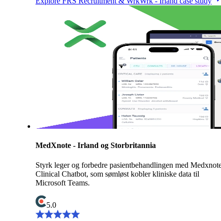
Explore FRS Recruitment & WrkWrk - Irland case study
MedXnote - Irland og Storbritannia
Styrk leger og forbedre pasientbehandlingen med Medxnot
Clinical Chatbot, som sømløst kobler kliniske data til
Microsoft Teams.
5.0