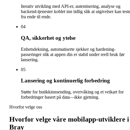
Iterativ utvikling med API-er, autentisering, analyse og
backend-tjenester koblet inn tidlig slik at utgivelser kan test
fra ende til ende.
0
4
QA, sikkerhet og ytelse
Enhetsdekning, automatiserte sjekker og hardening-
passeringer slik at appen din er stabil under reell bruk før
lansering.
0
5
Lansering og kontinuerlig forbedring
Støtte for butikkinnsending, overvåking og et veikart for
forbedringer basert på data—ikke gjetning.
Hvorfor velge oss
Hvorfor velge våre mobilapp-utviklere i
Bray