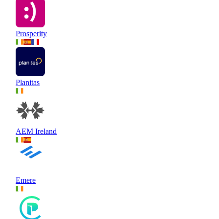
Prosperity
Planitas
AEM Ireland
Emere