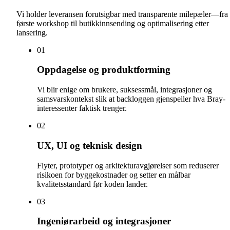
Vi holder leveransen forutsigbar med transparente milepæler—fra
første workshop til butikkinnsending og optimalisering etter
lansering.
0
1
Oppdagelse og produktforming
Vi blir enige om brukere, suksessmål, integrasjoner og
samsvarskontekst slik at backloggen gjenspeiler hva Bray-
interessenter faktisk trenger.
0
2
UX, UI og teknisk design
Flyter, prototyper og arkitekturavgjørelser som reduserer
risikoen for byggekostnader og setter en målbar
kvalitetsstandard før koden lander.
0
3
Ingeniørarbeid og integrasjoner