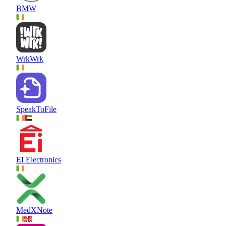
BMW
WrkWrk
SpeakToFile
EI Electronics
MedXNote