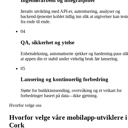
Ingeniørarbeid og integrasjoner
Iterativ utvikling med API-er, autentisering, analyser og
backend-tjenester koblet tidlig inn slik at utgivelser kan test
fra ende til ende.
0
4
QA, sikkerhet og ytelse
Enhetsdekning, automatiserte sjekker og hardening-pass sli
at appen din er stabil under virkelig bruk før lansering.
0
5
Lansering og kontinuerlig forbedring
Støtte for butikkinnsending, overvåking og et veikart for
forbedringer basert på data—ikke gjetning.
Hvorfor velge oss
Hvorfor velge våre mobilapp-utviklere i
Cork