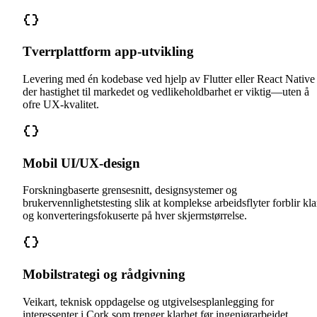
Tverrplattform app-utvikling
Levering med én kodebase ved hjelp av Flutter eller React Native
der hastighet til markedet og vedlikeholdbarhet er viktig—uten å
ofre UX-kvalitet.
Mobil UI/UX-design
Forskningbaserte grensesnitt, designsystemer og
brukervennlighetstesting slik at komplekse arbeidsflyter forblir kla
og konverteringsfokuserte på hver skjermstørrelse.
Mobilstrategi og rådgivning
Veikart, teknisk oppdagelse og utgivelsesplanlegging for
interessenter i Cork som trenger klarhet før ingeniørarbeidet