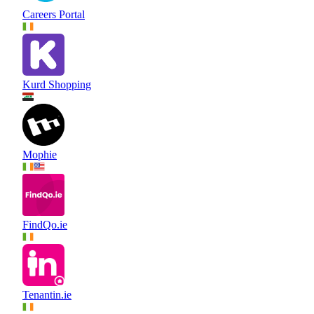
Careers Portal
Kurd Shopping
Mophie
FindQo.ie
Tenantin.ie