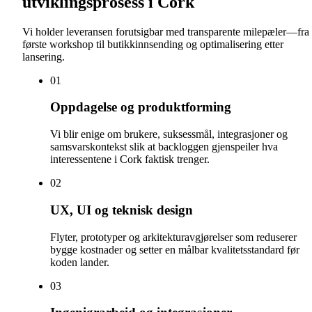
utviklingsprosess i Cork
Vi holder leveransen forutsigbar med transparente milepæler—fra
første workshop til butikkinnsending og optimalisering etter
lansering.
0
1
Oppdagelse og produktforming
Vi blir enige om brukere, suksessmål, integrasjoner og
samsvarskontekst slik at backloggen gjenspeiler hva
interessentene i Cork faktisk trenger.
0
2
UX, UI og teknisk design
Flyter, prototyper og arkitekturavgjørelser som reduserer
bygge kostnader og setter en målbar kvalitetsstandard før
koden lander.
0
3