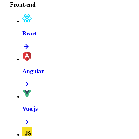
Front-end
React
Angular
Vue.js