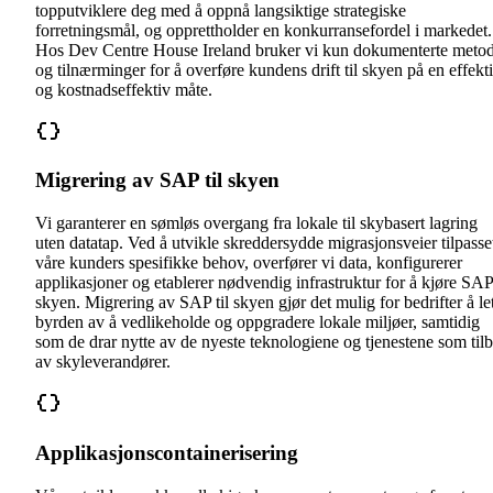
topputviklere deg med å oppnå langsiktige strategiske
forretningsmål, og opprettholder en konkurransefordel i markedet.
Hos Dev Centre House Ireland bruker vi kun dokumenterte meto
og tilnærminger for å overføre kundens drift til skyen på en effekt
og kostnadseffektiv måte.
Migrering av SAP til skyen
Vi garanterer en sømløs overgang fra lokale til skybasert lagring
uten datatap. Ved å utvikle skreddersydde migrasjonsveier tilpasse
våre kunders spesifikke behov, overfører vi data, konfigurerer
applikasjoner og etablerer nødvendig infrastruktur for å kjøre SAP
skyen. Migrering av SAP til skyen gjør det mulig for bedrifter å le
byrden av å vedlikeholde og oppgradere lokale miljøer, samtidig
som de drar nytte av de nyeste teknologiene og tjenestene som til
av skyleverandører.
Applikasjonscontainerisering