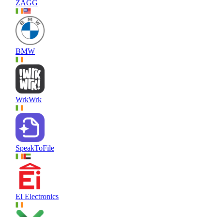
ZAGG
BMW
WrkWrk
SpeakToFile
EI Electronics