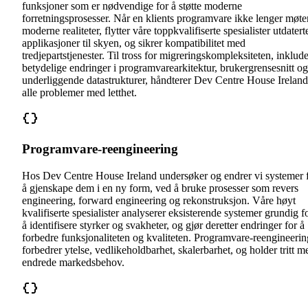
funksjoner som er nødvendige for å støtte moderne
forretningsprosesser. Når en klients programvare ikke lenger møte
moderne realiteter, flytter våre toppkvalifiserte spesialister utdatert
applikasjoner til skyen, og sikrer kompatibilitet med
tredjepartstjenester. Til tross for migreringskompleksiteten, inklude
betydelige endringer i programvarearkitektur, brukergrensesnitt og
underliggende datastrukturer, håndterer Dev Centre House Ireland
alle problemer med letthet.
Programvare-reengineering
Hos Dev Centre House Ireland undersøker og endrer vi systemer 
å gjenskape dem i en ny form, ved å bruke prosesser som revers
engineering, forward engineering og rekonstruksjon. Våre høyt
kvalifiserte spesialister analyserer eksisterende systemer grundig f
å identifisere styrker og svakheter, og gjør deretter endringer for å
forbedre funksjonaliteten og kvaliteten. Programvare-reengineerin
forbedrer ytelse, vedlikeholdbarhet, skalerbarhet, og holder tritt m
endrede markedsbehov.