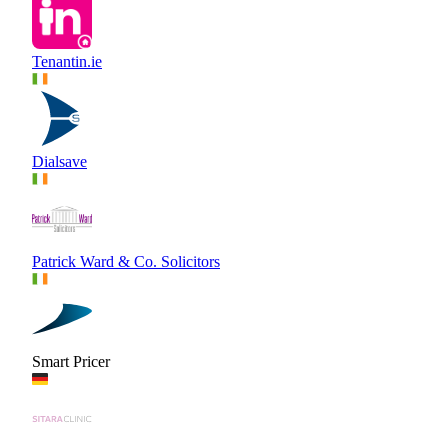
Tenantin.ie
Dialsave
Patrick Ward & Co. Solicitors
Smart Pricer