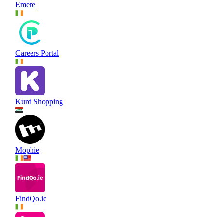
Emere
Careers Portal
Kurd Shopping
Mophie
FindQo.ie