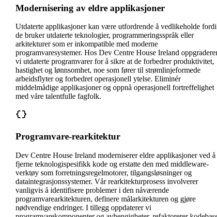
Modernisering av eldre applikasjoner
Utdaterte applikasjoner kan være utfordrende å vedlikeholde fordi
de bruker utdaterte teknologier, programmeringsspråk eller
arkitekturer som er inkompatible med moderne
programvaresystemer. Hos Dev Centre House Ireland oppgradere
vi utdaterte programvarer for å sikre at de forbedrer produktivitet,
hastighet og lønnsomhet, noe som fører til strømlinjeformede
arbeidsflyter og forbedret operasjonell ytelse. Eliminér
middelmådige applikasjoner og oppnå operasjonell fortreffelighet
med våre talentfulle fagfolk.
Programvare-rearkitektur
Dev Centre House Ireland moderniserer eldre applikasjoner ved å
fjerne teknologispesifikk kode og erstatte den med middleware-
verktøy som forretningsregelmotorer, tilgangsløsninger og
dataintegrasjonssystemer. Vår rearkitekturprosess involverer
vanligvis å identifisere problemer i den nåværende
programvarearkitekturen, definere målarkitekturen og gjøre
nødvendige endringer. I tillegg oppdaterer vi
programvarekomponenter og avhengigheter, refaktorerer kodebas