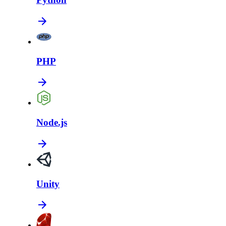
PHP
Node.js
Unity