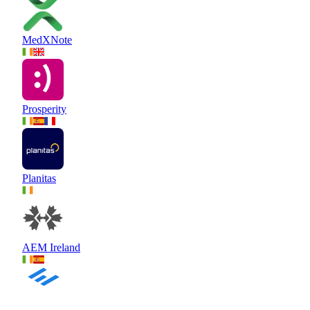
MedXNote
Prosperity
Planitas
AEM Ireland