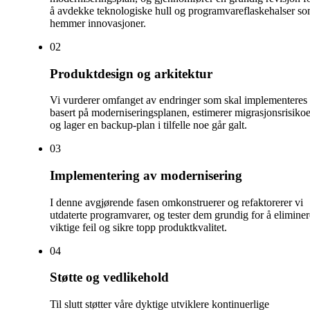
å avdekke teknologiske hull og programvareflaskehalser s
hemmer innovasjoner.
0
2
Produktdesign og arkitektur
Vi vurderer omfanget av endringer som skal implementeres
basert på moderniseringsplanen, estimerer migrasjonsrisikoe
og lager en backup-plan i tilfelle noe går galt.
0
3
Implementering av modernisering
I denne avgjørende fasen omkonstruerer og refaktorerer vi
utdaterte programvarer, og tester dem grundig for å eliminer
viktige feil og sikre topp produktkvalitet.
0
4
Støtte og vedlikehold
Til slutt støtter våre dyktige utviklere kontinuerlige