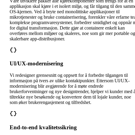
Våre utviklere pakker alle kjørekomponenter som trengs for at en
applikasjon skal kjøre i et isolert miljø, og får tilgang til den samm
OS-kjernen. Ved å bryte ned monolittiske applikasjoner til
mikrotjenester og bruke containerisering, forenkler våre erfarne t
komplekse programvaresystemer, forbedrer smidighet og oppnår 
for digital transformasjon. Dette gjør at containere enkelt kan
overføres mellom miljøer og skaleres, noe som gir mer portable o
skalerbare app-distribusjoner.
UI/UX-modernisering
Vi redesigner grensesnitt og oppsett for å forbedre tilgangen til
informasjon på tvers av ulike kontaktpunkter. Ettersom UI/UX-
modernisering blir avgjørende for å møte endrede
brukerforventninger og nye designtrender, hjelper vi kunder med 
tiltrekke nye besøkende og konvertere dem til lojale kunder, noe
som øker brukerengasjement og tilfredshet.
End-to-end kvalitetssikring