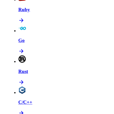
Ruby
Go
Rust
C/C++