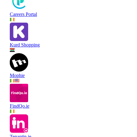
Careers Portal
Kurd Shopping
Mophie
FindQo.ie
Tenantin.ie