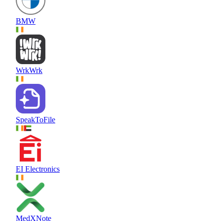
BMW
WrkWrk
SpeakToFile
EI Electronics
MedXNote