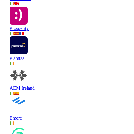
Prosperity
Planitas
AEM Ireland
Emere