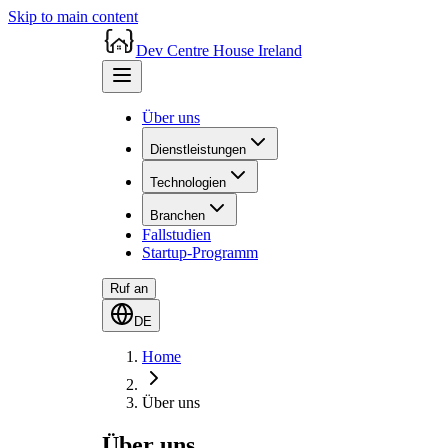
Skip to main content
Dev Centre House Ireland
Über uns
Dienstleistungen
Technologien
Branchen
Fallstudien
Startup-Programm
Ruf an
DE
Home
Über uns
Über uns