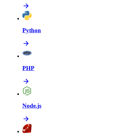
Python
PHP
Node.js