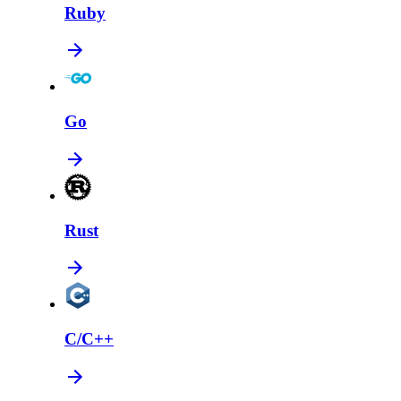
Ruby
Go
Rust
C/C++