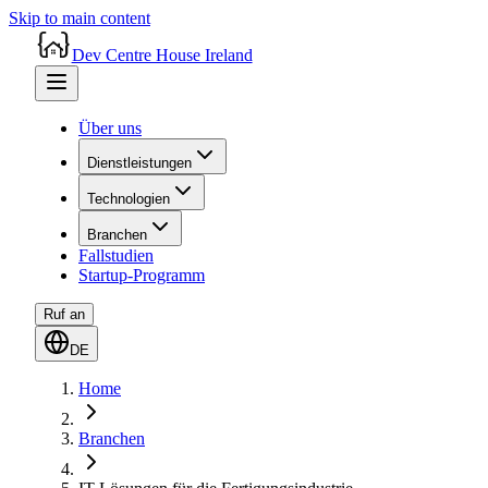
Skip to main content
Dev Centre House Ireland
Über uns
Dienstleistungen
Technologien
Branchen
Fallstudien
Startup-Programm
Ruf an
DE
Home
Branchen