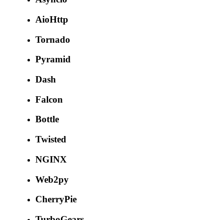
AioHttp
Tornado
Pyramid
Dash
Falcon
Bottle
Twisted
NGINX
Web2py
CherryPie
TurboGears