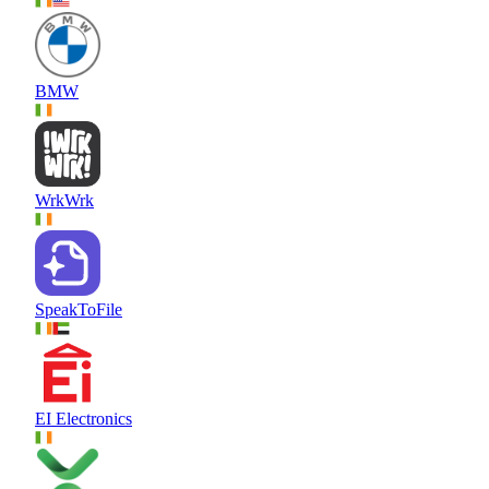
BMW
WrkWrk
SpeakToFile
EI Electronics