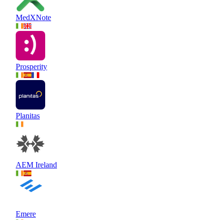
MedXNote
Prosperity
Planitas
AEM Ireland
Emere