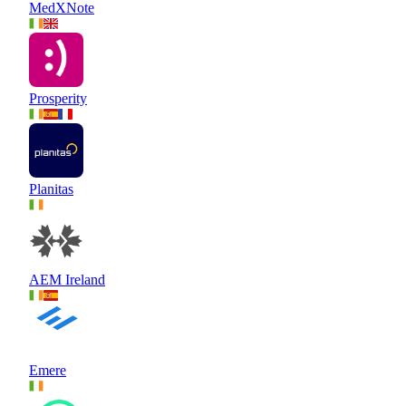
MedXNote
Prosperity
Planitas
AEM Ireland
Emere