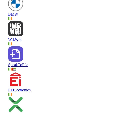
BMW
WrkWrk
SpeakToFile
EI Electronics