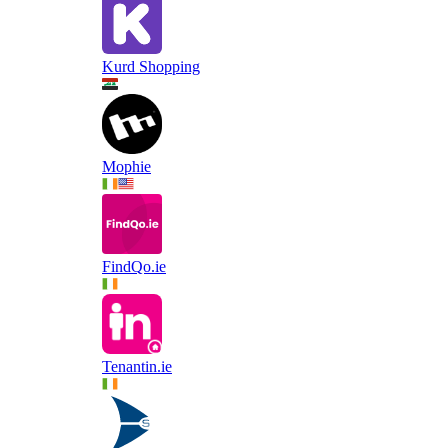
Kurd Shopping
Mophie
FindQo.ie
Tenantin.ie