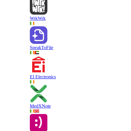
WrkWrk
SpeakToFile
EI Electronics
MedXNote